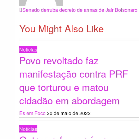
Navegação
Previous
Senado derruba decreto de armas de Jair Bolsonaro
Post
You Might Also Like
de
Post
Notícias
Povo revoltado faz
manifestação contra PRF
que torturou e matou
cidadão em abordagem
Es em Foco
30 de maio de 2022
Notícias