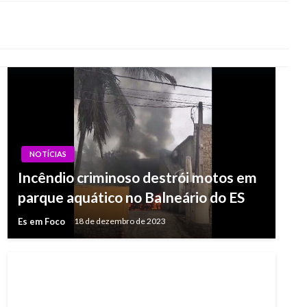
NOTÍCIAS
Incêndio criminoso destrói motos em
parque aquático no Balneário do ES
Es em Foco
18 de dezembro de 2023