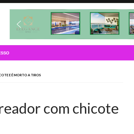
ESSO
COTE E É MORTO A TIROS
ereador com chicote