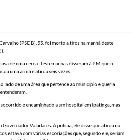
Carvalho (PSDB), 55, foi morto a tiros na manhã deste
).
 causa de uma cerca. Testemunhas disseram à PM que o
cou uma arma e atirou seis vezes.
ao lado de uma área que pertence ao município e queria
esentenderam.
er socorrido e encaminhado a um hospital em Ipatinga, mas
m Governador Valadares. À polícia, ele disse que atirou no
cos estava com várias escoriações que, segundo ele, seriam