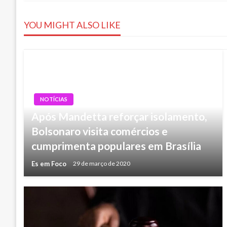
de
YOU MIGHT ALSO LIKE
Post
NOTÍCIAS
Após Mandetta reforçar isolamento,
Bolsonaro visita comércios e
cumprimenta populares em Brasília
Es em Foco
29 de março de 2020