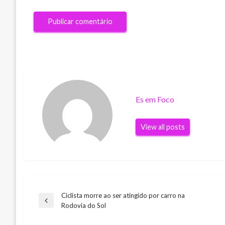
Es em Foco
View all posts
Ciclista morre ao ser atingido por carro na
Navegação
Previous
Rodovia do Sol
Post