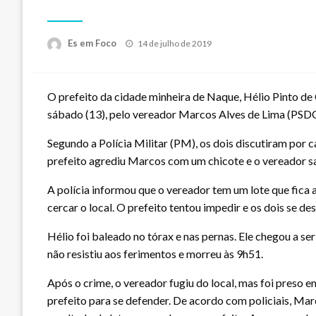
Posted
Es em Foco
14 de julho de 2019
on
O prefeito da cidade minheira de Naque, Hélio Pinto de 
sábado (13), pelo vereador Marcos Alves de Lima (PSDC
Segundo a Polícia Militar (PM), os dois discutiram por
prefeito agrediu Marcos com um chicote e o vereador sa
A polícia informou que o vereador tem um lote que fica 
cercar o local. O prefeito tentou impedir e os dois se d
Hélio foi baleado no tórax e nas pernas. Ele chegou a s
não resistiu aos ferimentos e morreu às 9h51.
Após o crime, o vereador fugiu do local, mas foi preso e
prefeito para se defender. De acordo com policiais, Mar