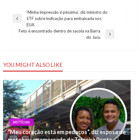
Navegação
‘Minha impressão é péssima’, diz ministro do
STF sobre indicação para embaixada nos
de
Previous
EUA
Post
Post
Feto é encontrado dentro de sacola na Barra
Next
do Jucu
Post
YOU MIGHT ALSO LIKE
NOTÍCIAS
“Meu coração está em pedaços”, diz esposa de
motoboy arremessado da Terceira Ponte