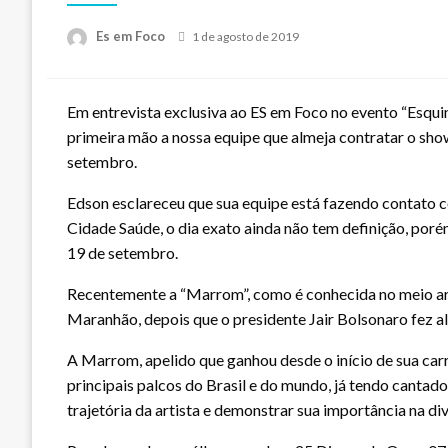
Posted
Es em Foco
1 de agosto de 2019
on
Em entrevista exclusiva ao ES em Foco no evento “Esqui
primeira mão a nossa equipe que almeja contratar o show
setembro.
Edson esclareceu que sua equipe está fazendo contato 
Cidade Saúde, o dia exato ainda não tem definição, por
19 de setembro.
Recentemente a “Marrom”, como é conhecida no meio art
Maranhão, depois que o presidente Jair Bolsonaro fez 
A Marrom, apelido que ganhou desde o início de sua carre
principais palcos do Brasil e do mundo, já tendo cantad
trajetória da artista e demonstrar sua importância na div