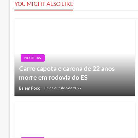
Post
YOU MIGHT ALSO LIKE
NOTÍCIAS
Carro capota e carona de 22 anos
morre em rodovia do ES
Es em Foco
31 de outubro de 2022