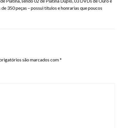
 de Platina, sendo 02 de Platina Duplo, 03 DVDs de Ouro e
 de 350 peças – possui títulos e honrarias que poucos
rigatórios são marcados com
*