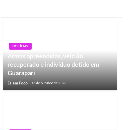
NOTÍCIAS
Armas apreendidas, veículo
recuperado e indivíduo detido em
Guarapari
Es em Foco
16 de outubro de 2023