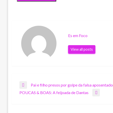
Es em Foco
View all posts
Navegação
Pai e filho presos por golpe da falsa aposentad
Previous
POUCAS & BOAS: A feijoada de Dantas
Post
Next
de
Post