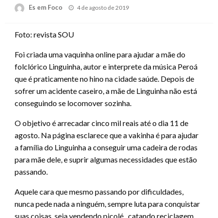
Posted
Es em Foco
4 de agosto de 2019
on
Foto: revista SOU
Foi criada uma vaquinha online para ajudar a mãe do
folclórico Linguinha, autor e interprete da música Peroá
que é praticamente no hino na cidade saúde. Depois de
sofrer um acidente caseiro, a mãe de Linguinha não está
conseguindo se locomover sozinha.
O objetivo é arrecadar cinco mil reais até o dia 11 de
agosto. Na página esclarece que a vakinha é para ajudar
a família do Linguinha a conseguir uma cadeira de rodas
para mãe dele, e suprir algumas necessidades que estão
passando.
Aquele cara que mesmo passando por dificuldades,
nunca pede nada a ninguém, sempre luta para conquistar
suas coisas, seja vendendo picolé, catando reciclagem,