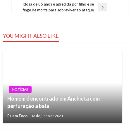
de
Post
Idosa de 85 anos é agredida por filho e se
Post
Next
finge de morta para sobreviver ao ataque
Post
YOU MIGHT ALSO LIKE
NOTÍCIAS
Homem é encontrado em Anchieta com
perfuração a bala
Es em Foco
13 de junho de 2021