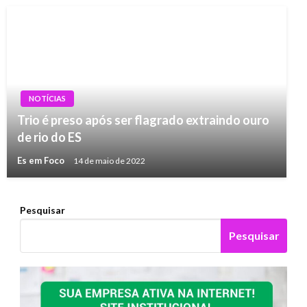
NOTÍCIAS
Trio é preso após ser flagrado extraindo ouro
de rio do ES
Es em Foco
14 de maio de 2022
Pesquisar
Pesquisar