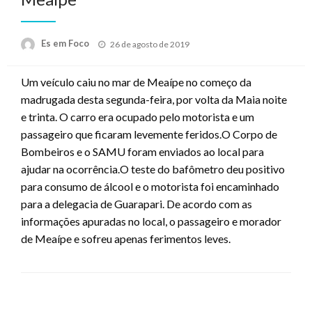
Posted
Es em Foco
26 de agosto de 2019
on
Um veículo caiu no mar de Meaípe no começo da
madrugada desta segunda-feira, por volta da Maia noite
e trinta. O carro era ocupado pelo motorista e um
passageiro que ficaram levemente feridos.O Corpo de
Bombeiros e o SAMU foram enviados ao local para
ajudar na ocorrência.O teste do bafômetro deu positivo
para consumo de álcool e o motorista foi encaminhado
para a delegacia de Guarapari. De acordo com as
informações apuradas no local, o passageiro e morador
de Meaípe e sofreu apenas ferimentos leves.