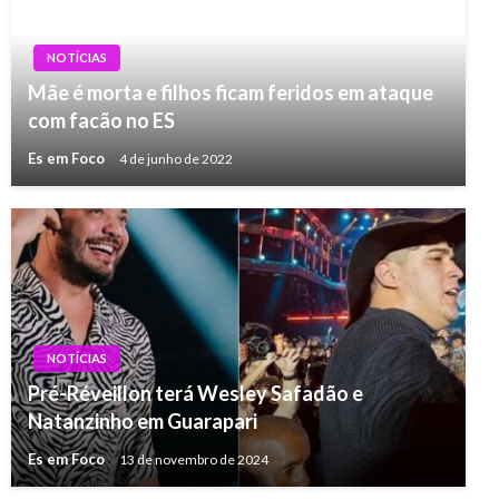
NOTÍCIAS
Mãe é morta e filhos ficam feridos em ataque
com facão no ES
Es em Foco
4 de junho de 2022
NOTÍCIAS
Pré-Réveillon terá Wesley Safadão e
Natanzinho em Guarapari
Es em Foco
13 de novembro de 2024