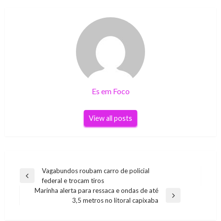
Es em Foco
View all posts
Navegação
Vagabundos roubam carro de policial
Previous
federal e trocam tiros
de
Post
Marinha alerta para ressaca e ondas de até
Post
Next
3,5 metros no litoral capixaba
Post