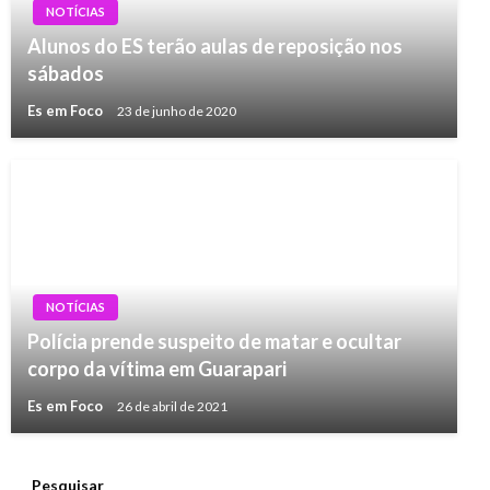
NOTÍCIAS
Alunos do ES terão aulas de reposição nos
sábados
Es em Foco
23 de junho de 2020
NOTÍCIAS
Polícia prende suspeito de matar e ocultar
corpo da vítima em Guarapari
Es em Foco
26 de abril de 2021
Pesquisar