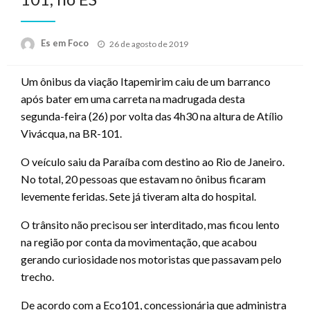
Posted
Es em Foco
26 de agosto de 2019
on
Um ônibus da viação Itapemirim caiu de um barranco
após bater em uma carreta na madrugada desta
segunda-feira (26) por volta das 4h30 na altura de Atílio
Vivácqua, na BR-101.
O veículo saiu da Paraíba com destino ao Rio de Janeiro.
No total, 20 pessoas que estavam no ônibus ficaram
levemente feridas. Sete já tiveram alta do hospital.
O trânsito não precisou ser interditado, mas ficou lento
na região por conta da movimentação, que acabou
gerando curiosidade nos motoristas que passavam pelo
trecho.
De acordo com a Eco101, concessionária que administra