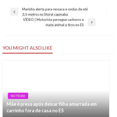
Navegação
Marinha alerta para ressaca e ondas de até
Previous
3,5 metros no litoral capixaba
de
Post
VÍDEO | Motorista persegue cachorro e
Post
Next
mata animal a tiros no ES
Post
YOU MIGHT ALSO LIKE
NOTÍCIAS
Mãe é presa após deixar filha amarrada em
carrinho fora de casa no ES