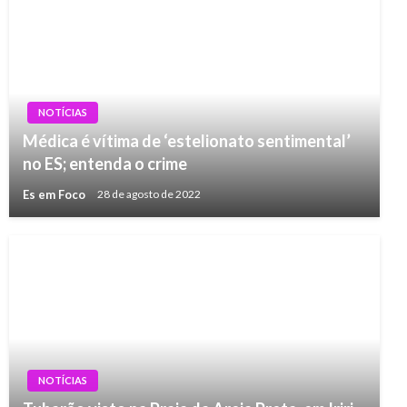
NOTÍCIAS
Médica é vítima de ‘estelionato sentimental’
no ES; entenda o crime
Es em Foco
28 de agosto de 2022
NOTÍCIAS