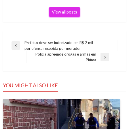
View all posts
Navegação
Prefeito deve ser indenizado em R$ 2 mil
Previous
por ofensa recebida por morador
de
Post
Polícia apreende drogas e armas em
Post
Next
Piúma
Post
YOU MIGHT ALSO LIKE