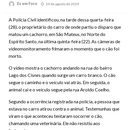
Posted
Es em Foco
29 de agosto de 2019
on
A Polícia Civil identificou, na tarde dessa quarta-feira
(28), o proprietário do carro de onde partiu o disparo que
matou um cachorro, em São Mateus, no Norte do
Espírito Santo, na última quinta-feira (22). As câmeras de
videomonitoramento filmaram o momento que o cão foi
morto.
O vídeo mostra o cachorro andando na rua do bairro
Lago dos Cisnes quando surge um carro branco. O cão
segue o caminho e o veículo vai atrás. Em seguida, o
animal cai e o veículo segue pela rua Aroldo Coelho.
Segundo a ocorrência registrada na polícia, a pessoa que
estava no carro atirou contra o animal. Testemunhas que
viram o que aconteceu tentaram socorrer o cão,
chamando uma veterinária. Ele não resistiu aos