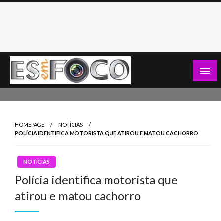
Skip
to
content
Es Em Foco
HOMEPAGE
NOTÍCIAS
POLÍCIA IDENTIFICA MOTORISTA QUE ATIROU E MATOU CACHORRO
NOTÍCIAS
Polícia identifica motorista que
atirou e matou cachorro