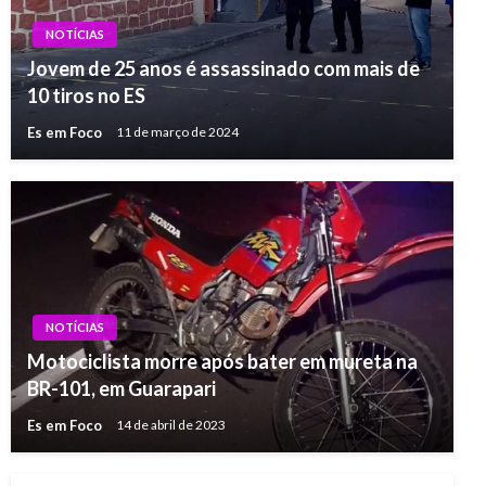
NOTÍCIAS
Jovem de 25 anos é assassinado com mais de
10 tiros no ES
Es em Foco
11 de março de 2024
NOTÍCIAS
Motociclista morre após bater em mureta na
BR-101, em Guarapari
Es em Foco
14 de abril de 2023