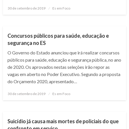
Posted
30 de setembro de 2019
Es em Foco
on
NOTÍCIAS
Concursos públicos para saúde, educação e
segurança no ES
O Governo do Estado anunciou que irá realizar concursos
públicos para saúde, educação e segurança pública, no ano
de 2020. Os aprovados nestas seleções irão repor as
vagas em aberto no Poder Executivo. Segundo a proposta
do Orçamento 2020, apresentado…
Posted
30 de setembro de 2019
Es em Foco
on
NOTÍCIAS
Suicídio já causa mais mortes de policiais do que
confronto em serviço