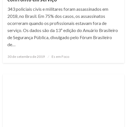
343 policiais civis e militares foram assassinados em
2018, no Brasil. Em 75% dos casos, os assassinatos
ocorreram quando os profissionais estavam fora de
serviço. Os dados são da 13ª edição do Anuário Brasileiro
de Segurança Pública, divulgado pelo Fórum Brasileiro
de…
Posted
30 de setembro de 2019
Es em Foco
on