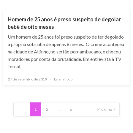
NOTÍCIAS
Homem de 25 anos é preso suspeito de degolar
bebê de oito meses
Um homem de 25 anos foi preso suspeito de ter degolado
a própria sobrinha de apenas 8 meses. O crime aconteceu
na cidade de Altinho, no sertão pernambucano, e chocou
moradores por conta da brutalidade. Em entrevista à TV
Jornal,…
Posted
27 de setembro de 2019
Es em Foco
on
Paginação
de
1
2
…
6
Próximo
posts