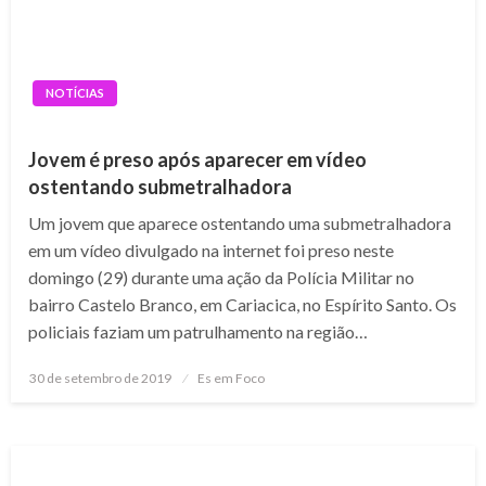
NOTÍCIAS
Jovem é preso após aparecer em vídeo
ostentando submetralhadora
Um jovem que aparece ostentando uma submetralhadora
em um vídeo divulgado na internet foi preso neste
domingo (29) durante uma ação da Polícia Militar no
bairro Castelo Branco, em Cariacica, no Espírito Santo. Os
policiais faziam um patrulhamento na região…
Posted
30 de setembro de 2019
Es em Foco
on