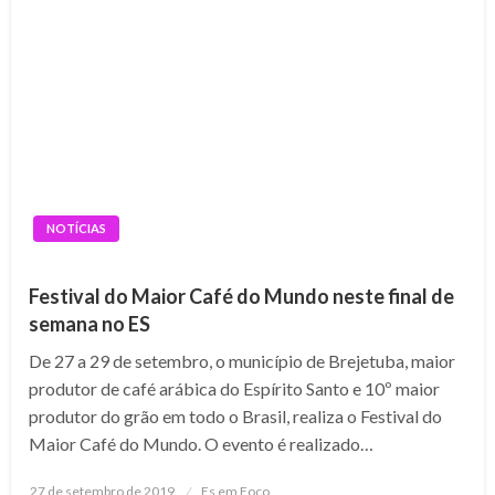
NOTÍCIAS
Festival do Maior Café do Mundo neste final de
semana no ES
De 27 a 29 de setembro, o município de Brejetuba, maior
produtor de café arábica do Espírito Santo e 10º maior
produtor do grão em todo o Brasil, realiza o Festival do
Maior Café do Mundo. O evento é realizado…
Posted
27 de setembro de 2019
Es em Foco