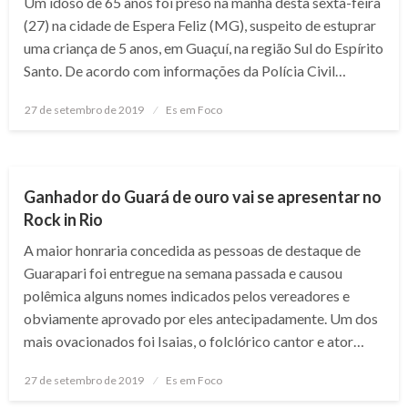
Um idoso de 65 anos foi preso na manhã desta sexta-feira
(27) na cidade de Espera Feliz (MG), suspeito de estuprar
uma criança de 5 anos, em Guaçuí, na região Sul do Espírito
Santo. De acordo com informações da Polícia Civil…
Posted
27 de setembro de 2019
Es em Foco
on
NOTÍCIAS
Ganhador do Guará de ouro vai se apresentar no
Rock in Rio
A maior honraria concedida as pessoas de destaque de
Guarapari foi entregue na semana passada e causou
polêmica alguns nomes indicados pelos vereadores e
obviamente aprovado por eles antecipadamente. Um dos
mais ovacionados foi Isaias, o folclórico cantor e ator…
Posted
27 de setembro de 2019
Es em Foco
on