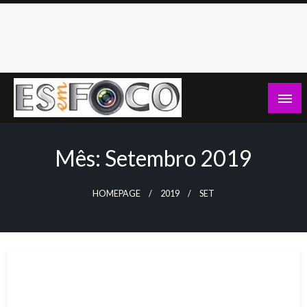
Skip
to
content
Es Em Foco
Mês:
Setembro 2019
HOMEPAGE
2019
SET