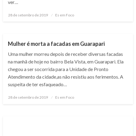
ver…
Posted
28 de setembro de 2019
Es em Foco
on
NOTÍCIAS
Mulher é morta a facadas em Guarapari
Uma mulher morreu depois de receber diversas facadas
na manhã de hoje no bairro Bela Vista, em Guarapari. Ela
chegou a ser socorrida para a Unidade de Pronto
Atendimento da cidade,as não resistiu aos ferimentos. A
suspeita de ter esfaqueado…
Posted
28 de setembro de 2019
Es em Foco
on