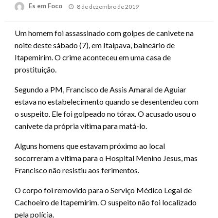
Posted
Es em Foco
8 de dezembro de 2019
on
Um homem foi assassinado com golpes de canivete na
noite deste sábado (7), em Itaipava, balneário de
Itapemirim. O crime aconteceu em uma casa de
prostituição.
Segundo a PM, Francisco de Assis Amaral de Aguiar
estava no estabelecimento quando se desentendeu com
o suspeito. Ele foi golpeado no tórax. O acusado usou o
canivete da própria vítima para matá-lo.
Alguns homens que estavam próximo ao local
socorreram a vítima para o Hospital Menino Jesus, mas
Francisco não resistiu aos ferimentos.
O corpo foi removido para o Serviço Médico Legal de
Cachoeiro de Itapemirim. O suspeito não foi localizado
pela polícia.