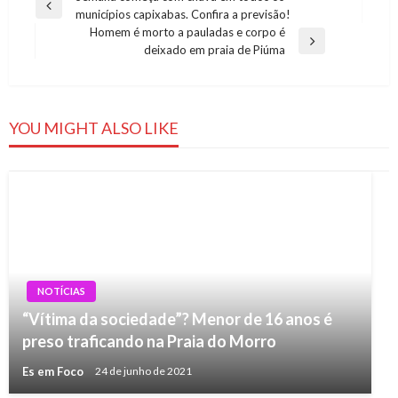
Previous
municípios capixabas. Confira a previsão!
de
Post
Homem é morto a pauladas e corpo é
Post
Next
deixado em praia de Piúma
Post
YOU MIGHT ALSO LIKE
NOTÍCIAS
“Vítima da sociedade”? Menor de 16 anos é
preso traficando na Praia do Morro
Es em Foco
24 de junho de 2021