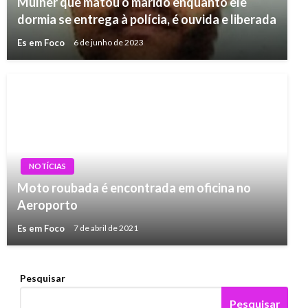
Mulher que matou o marido enquanto ele
dormia se entrega à polícia, é ouvida e liberada
Es em Foco
6 de junho de 2023
NOTÍCIAS
Moto roubada é encontrada em oficina no
Aeroporto
Es em Foco
7 de abril de 2021
Pesquisar
Pesquisar