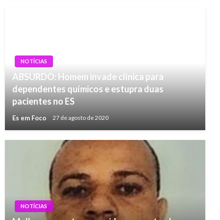
NOTÍCIAS
ABSURDO: Homem invade clínica para
dependentes químicos e estupra duas
pacientes no ES
Es em Foco
27 de agosto de 2020
NOTÍCIAS