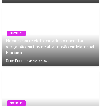
NOTÍCIAS
Homem morre eletrocutado ao encostar
vergalhão em fios de alta tensão em Marechal
Floriano
Es em Foco
14 de abril de 2022
NOTÍCIAS