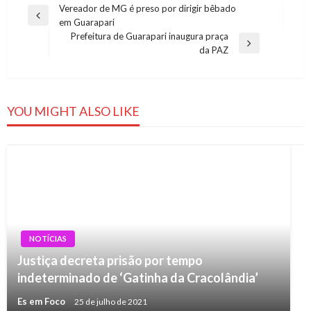
Navegação
Vereador de MG é preso por dirigir bêbado
Previous
em Guarapari
de
Post
Prefeitura de Guarapari inaugura praça
Post
Next
da PAZ
Post
YOU MIGHT ALSO LIKE
NOTÍCIAS
Justiça decreta prisão por tempo
indeterminado de ‘Gatinha da Cracolândia’
Es em Foco
25 de julho de 2021