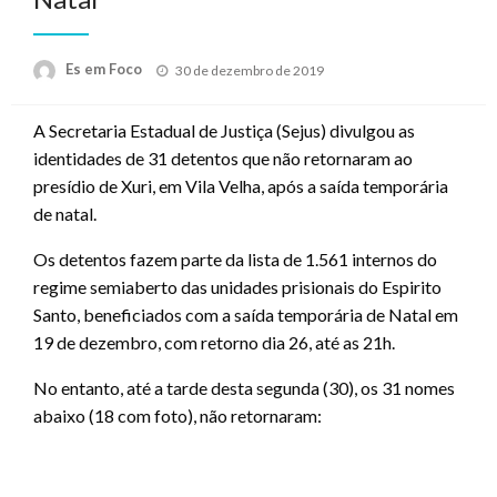
Posted
Es em Foco
30 de dezembro de 2019
on
A Secretaria Estadual de Justiça (Sejus) divulgou as
identidades de 31 detentos que não retornaram ao
presídio de Xuri, em Vila Velha, após a saída temporária
de natal.
Os detentos fazem parte da lista de 1.561 internos do
regime semiaberto das unidades prisionais do Espirito
Santo, beneficiados com a saída temporária de Natal em
19 de dezembro, com retorno dia 26, até as 21h.
No entanto, até a tarde desta segunda (30), os 31 nomes
abaixo (18 com foto), não retornaram: