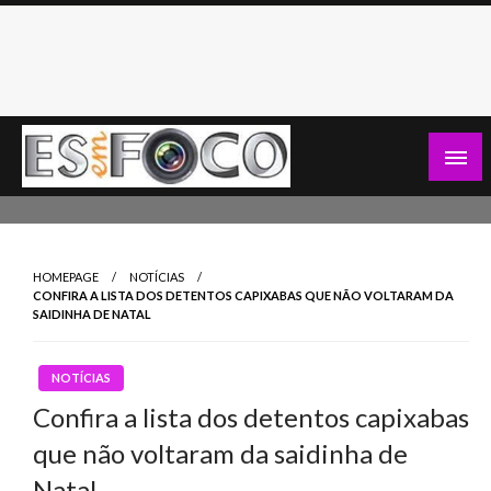
Skip
to
content
Es Em Foco
HOMEPAGE
NOTÍCIAS
CONFIRA A LISTA DOS DETENTOS CAPIXABAS QUE NÃO VOLTARAM DA
SAIDINHA DE NATAL
NOTÍCIAS
Confira a lista dos detentos capixabas
que não voltaram da saidinha de
Natal