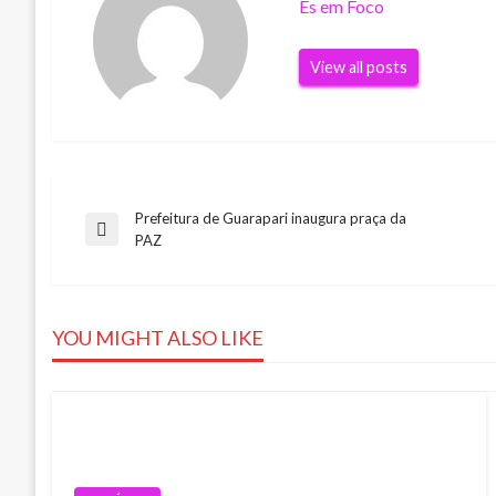
Es em Foco
View all posts
Prefeitura de Guarapari inaugura praça da
Navegação
Previous
PAZ
Post
de
YOU MIGHT ALSO LIKE
Post