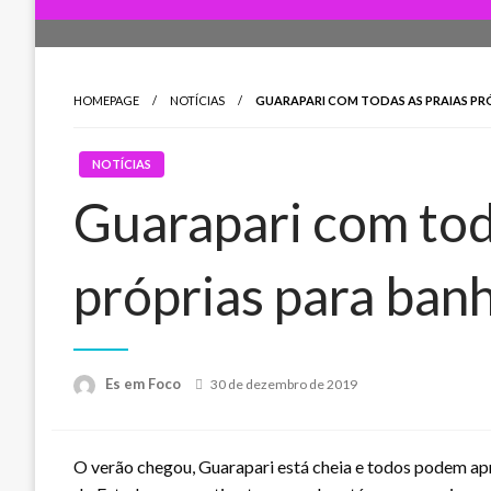
HOMEPAGE
NOTÍCIAS
GUARAPARI COM TODAS AS PRAIAS PR
NOTÍCIAS
Guarapari com tod
próprias para ban
Posted
Es em Foco
30 de dezembro de 2019
on
O verão chegou, Guarapari está cheia e todos podem apr