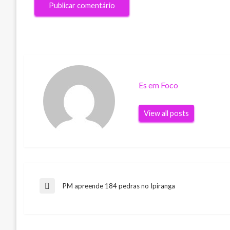
Es em Foco
View all posts
Navegação
PM apreende 184 pedras no Ipiranga
Previous
Post
de