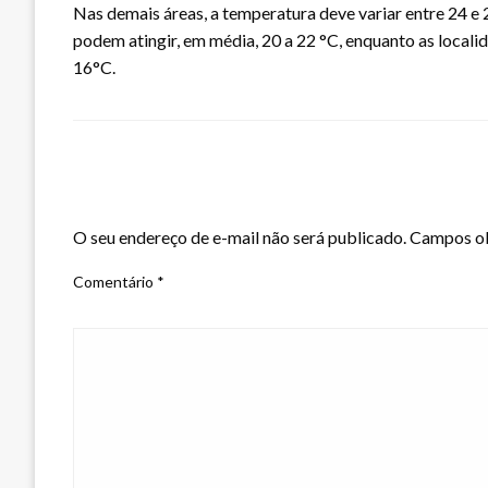
Nas demais áreas, a temperatura deve variar entre 24 e 
podem atingir, em média, 20 a 22 °C, enquanto as local
16°C.
LEAVE A RESPONSE
O seu endereço de e-mail não será publicado.
Campos ob
Comentário
*