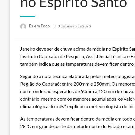
no Espírito Santo
Posted
Es em Foco
3 de janeiro de 2020
on
Janeiro deve ser de chuva acima da média no Espírito S
Instituto Capixaba de Pesquisa, Assistência Técnica e Ex
também indica que as temperaturas devem ficar dentro 
Segundo a nota técnica elaborada pelos meteorologista
Região do Caparaó: entre 200mm e 250mm. Os menores a
norte, onde são esperados de 90mm a 120mm de chuva. “I
contrário, mesmo com os menores acumulados, os valore
climatológica do mês”, explicou o meteorologista do In
As temperaturas devem ficar dentro da média em todo o
28°C em grande parte da metade norte do Estado e també