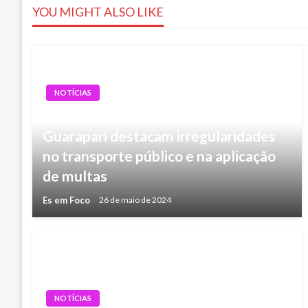
YOU MIGHT ALSO LIKE
Post
NOTÍCIAS
Reuniões da CPI na Câmara de
Guarapari destacam irregularidades
no transporte público e na aplicação
de multas
Es em Foco
26 de maio de 2024
NOTÍCIAS