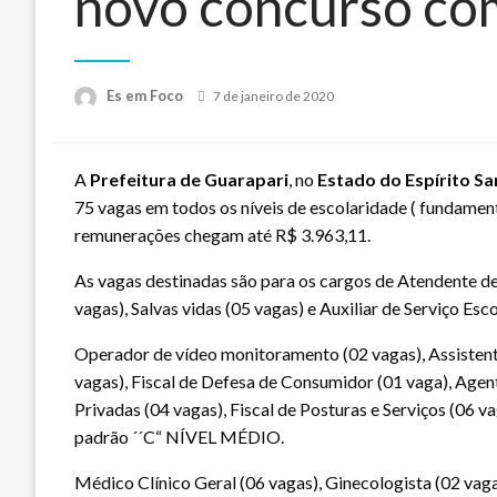
novo concurso co
Posted
Es em Foco
7 de janeiro de 2020
on
A
Prefeitura de Guarapari
, no
Estado do Espírito Sa
75 vagas em todos os níveis de escolaridade ( fundamenta
remunerações chegam até R$ 3.963,11.
As vagas destinadas são para os cargos de Atendente de
vagas), Salvas vidas (05 vagas) e Auxiliar de Serviço
Operador de vídeo monitoramento (02 vagas), Assistent
vagas), Fiscal de Defesa de Consumidor (01 vaga), Agent
Privadas (04 vagas), Fiscal de Posturas e Serviços (06 va
padrão ´´C“ NÍVEL MÉDIO.
Médico Clínico Geral (06 vagas), Ginecologista (02 vaga