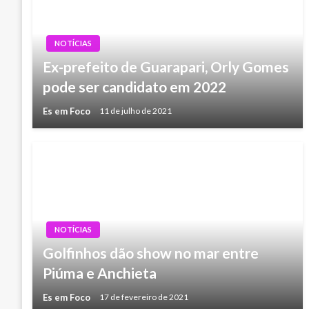
NOTÍCIAS
Ex-prefeito de Guarapari, Orly Gomes
pode ser candidato em 2022
Es em Foco
11 de julho de 2021
NOTÍCIAS
Golfinhos dão show no mar entre
Piúma e Anchieta
Es em Foco
17 de fevereiro de 2021