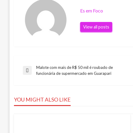
Es em Foco
View all posts
Malote com mais de R$ 50 mil é roubado de
Navegação
Previous
funcionária de supermercado em Guarapari
Post
de
YOU MIGHT ALSO LIKE
Post