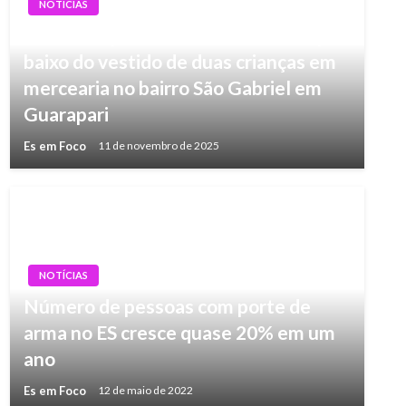
NOTÍCIAS
Homem é preso acusado de filmar por
baixo do vestido de duas crianças em
mercearia no bairro São Gabriel em
Guarapari
Es em Foco
11 de novembro de 2025
NOTÍCIAS
Número de pessoas com porte de
arma no ES cresce quase 20% em um
ano
Es em Foco
12 de maio de 2022