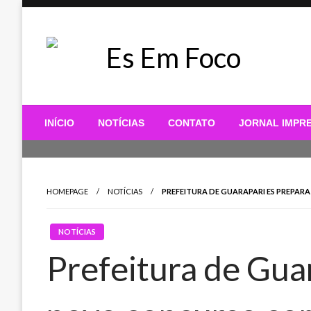
Skip
to
content
Es Em Foco
INÍCIO
NOTÍCIAS
CONTATO
JORNAL IMPR
HOMEPAGE
NOTÍCIAS
PREFEITURA DE GUARAPARI ES PREPA
NOTÍCIAS
Prefeitura de Gua