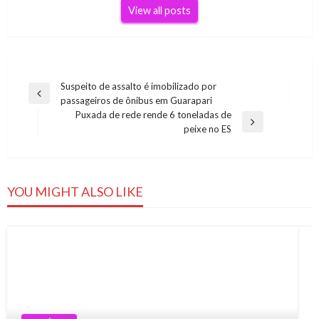
View all posts
Navegação
Suspeito de assalto é imobilizado por
Previous
passageiros de ônibus em Guarapari
de
Post
Puxada de rede rende 6 toneladas de
Post
Next
peixe no ES
Post
YOU MIGHT ALSO LIKE