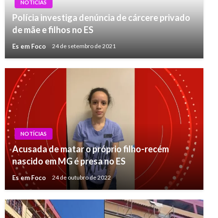
NOTÍCIAS
Polícia investiga denúncia de cárcere privado
de mãe e filhos no ES
Es em Foco
24 de setembro de 2021
NOTÍCIAS
Acusada de matar o próprio filho-recém
nascido em MG é presa no ES
Es em Foco
24 de outubro de 2022