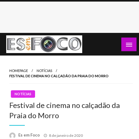
Skip
to
content
Es Em Foco
HOMEPAGE
NOTÍCIAS
FESTIVAL DE CINEMA NO CALÇADÃO DA PRAIA DO MORRO
NOTÍCIAS
Festival de cinema no calçadão da
Praia do Morro
Posted
Es em Foco
8 de janeiro de 2020