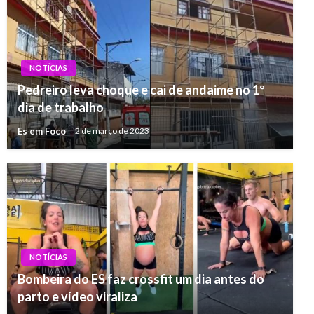
NOTÍCIAS
Pedreiro leva choque e cai de andaime no 1º
dia de trabalho
Es em Foco
2 de março de 2023
NOTÍCIAS
Bombeira do ES faz crossfit um dia antes do
parto e vídeo viraliza