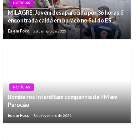
NOTÍCIAS
MILAGRE: Jovem desaparecida por 36 horas é
encontrada caída em buraco no Sul do ES
Es em Foco
28 de maio de 2023
NOTÍCIAS
Bombeiros Interditam companhia da PM em
Perocão
Es em Foco
8 de fevereiro de 2021