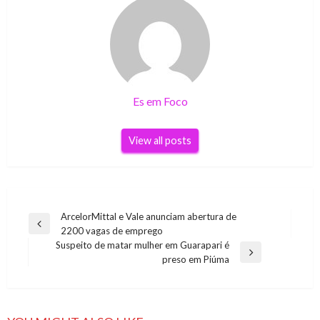
Es em Foco
View all posts
Navegação
ArcelorMittal e Vale anunciam abertura de
Previous
2200 vagas de emprego
de
Post
Suspeito de matar mulher em Guarapari é
Post
Next
preso em Piúma
Post