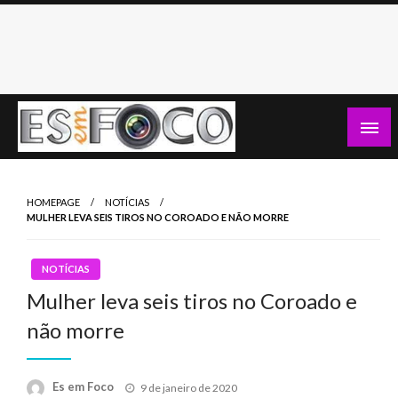
Skip
to
content
Es Em Foco
HOMEPAGE
NOTÍCIAS
MULHER LEVA SEIS TIROS NO COROADO E NÃO MORRE
NOTÍCIAS
Mulher leva seis tiros no Coroado e
não morre
Posted
Es em Foco
9 de janeiro de 2020