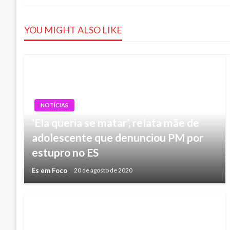
de
YOU MIGHT ALSO LIKE
Post
NOTÍCIAS
‘Ela queria se matar’, relata mãe de
adolescente que denunciou PM por
estupro no ES
Es em Foco
20 de agosto de 2020