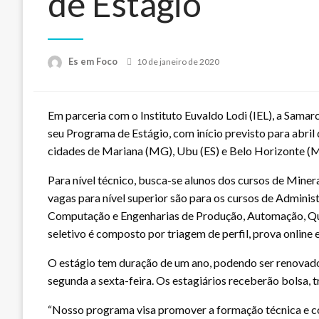
de Estágio
Posted
Es em Foco
10 de janeiro de 2020
on
Em parceria com o Instituto Euvaldo Lodi (IEL), a Samarc
seu Programa de Estágio, com início previsto para abril 
cidades de Mariana (MG), Ubu (ES) e Belo Horizonte (
Para nível técnico, busca-se alunos dos cursos de Miner
vagas para nível superior são para os cursos de Administ
Computação e Engenharias de Produção, Automação, Quím
seletivo é composto por triagem de perfil, prova online e
O estágio tem duração de um ano, podendo ser renovado p
segunda a sexta-feira. Os estagiários receberão bolsa, 
“Nosso programa visa promover a formação técnica e c