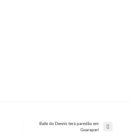
Baile do Dennis terá paredão em
Next
Guarapari
Post