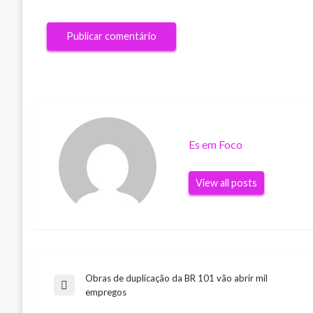
Es em Foco
View all posts
Obras de duplicação da BR 101 vão abrir mil
Navegação
Previous
empregos
Post