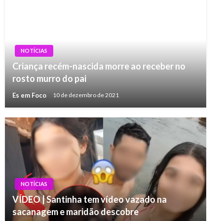
NOTÍCIAS
Criança recém-nascida morre ao receber no
rosto murro do pai
Es em Foco
10 de dezembro de 2021
NOTÍCIAS
VÍDEO | Santinha tem vídeo vazado na
sacanagem e maridão descobre