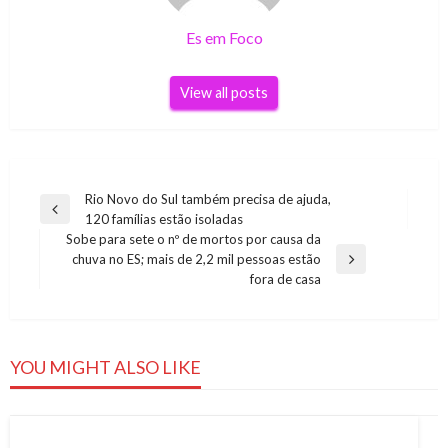
Es em Foco
View all posts
Navegação
Rio Novo do Sul também precisa de ajuda,
Previous
120 famílias estão isoladas
de
Post
Sobe para sete o nº de mortos por causa da
Post
chuva no ES; mais de 2,2 mil pessoas estão
Next
fora de casa
Post
YOU MIGHT ALSO LIKE