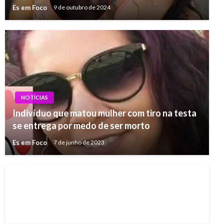
Es em Foco
9 de outubro de 2024
NOTÍCIAS
Indivíduo que matou mulher com tiro na testa
se entrega por medo de ser morto
Es em Foco
7 de junho de 2023