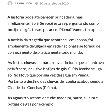
Posted
Es em Foco
20 de janeiro de 2020
on
A história pode até parecer brincadeira, mas
infelizmente não é. Se você está se perguntando como
botijas de gás foram parar em Piúma? Vamos te explicar.
A notícia da tragédia que aconteceu em Iconha, foi
amplamente divulgada em rede nacional e se tornou de
conhecimento de praticamente todo mundo.
As fortes chuvas acabaram levando tudo que encontrava
pela frente, inclusive botijas de gás. O Rio Iconha se liga
ao Rio Novo que por sua vez deságua em Piúma.
Portanto o destino das chuvas de Iconha acabou sendo a
Cidade das Conchas (Piúma).
As águas trouxeram de tudo: madeira, barro, sujeira e
botijas de gás por exemplo.