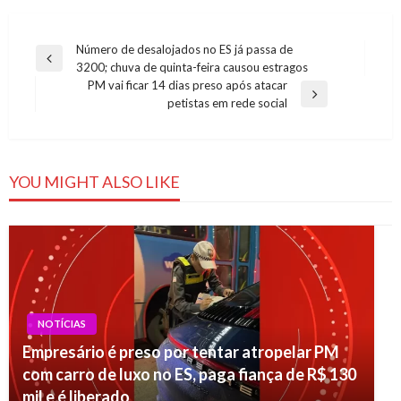
Navegação
Número de desalojados no ES já passa de
Previous
3200; chuva de quinta-feira causou estragos
de
Post
PM vai ficar 14 dias preso após atacar
Post
Next
petistas em rede social
Post
YOU MIGHT ALSO LIKE
NOTÍCIAS
Empresário é preso por tentar atropelar PM
com carro de luxo no ES, paga fiança de R$ 130
mil e é liberado