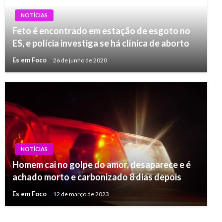
NOTÍCIAS
Feto é encontrado em estação de esgoto no
ES, e polícia investiga se há clínica de aborto
Es em Foco
26 de junho de 2020
NOTÍCIAS
Homem cai no golpe do amor, desaparece e é
achado morto e carbonizado 8 dias depois
Es em Foco
12 de março de 2023