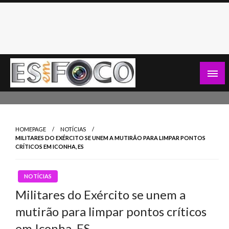
Skip
to
content
Es Em Foco
HOMEPAGE
NOTÍCIAS
MILITARES DO EXÉRCITO SE UNEM A MUTIRÃO PARA LIMPAR PONTOS
CRÍTICOS EM ICONHA, ES
NOTÍCIAS
Militares do Exército se unem a
mutirão para limpar pontos críticos
em Iconha, ES