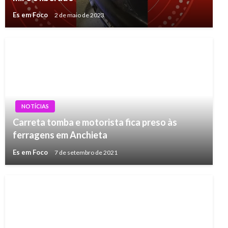
Es em Foco
2 de maio de 2023
NOTÍCIAS
Carreta tomba e motorista fica preso às
ferragens em Anchieta
Es em Foco
7 de setembro de 2021