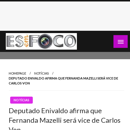
Skip
to
content
Es Em Foco
HOMEPAGE
NOTÍCIAS
DEPUTADO ENIVALDO AFIRMA QUE FERNANDA MAZELLI SERÁ VICE DE
CARLOS VON
NOTÍCIAS
Deputado Enivaldo afirma que
Fernanda Mazelli será vice de Carlos
Von