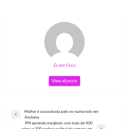
Es em Foco
View all posts
Navegação
Mulher é assassinada pelo ex-namorado em
Previous
Anchieta
de
Post
PM aprende marginais com mais de 400
Post
pinos e 300 pedras no final de semana em