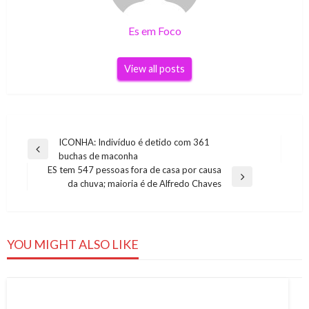
Es em Foco
View all posts
Navegação
ICONHA: Indivíduo é detido com 361
Previous
buchas de maconha
de
Post
ES tem 547 pessoas fora de casa por causa
Post
Next
da chuva; maioria é de Alfredo Chaves
Post
YOU MIGHT ALSO LIKE