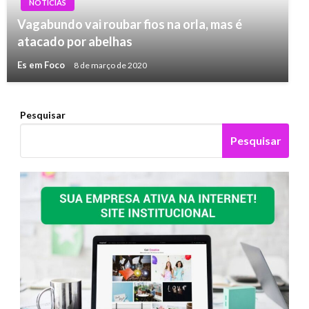
NOTÍCIAS
Vagabundo vai roubar fios na orla, mas é
atacado por abelhas
Es em Foco
8 de março de 2020
Pesquisar
Pesquisar