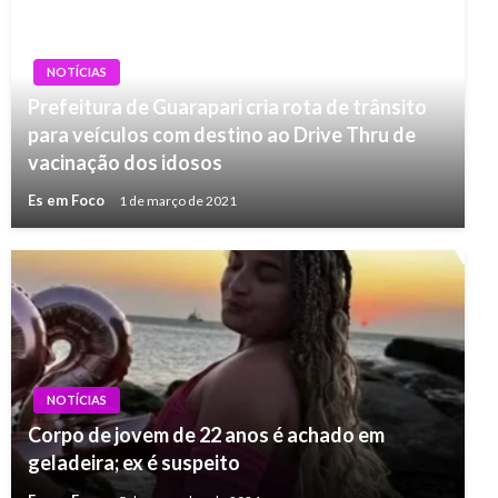
NOTÍCIAS
Prefeitura de Guarapari cria rota de trânsito
para veículos com destino ao Drive Thru de
vacinação dos idosos
Es em Foco
1 de março de 2021
NOTÍCIAS
Corpo de jovem de 22 anos é achado em
geladeira; ex é suspeito