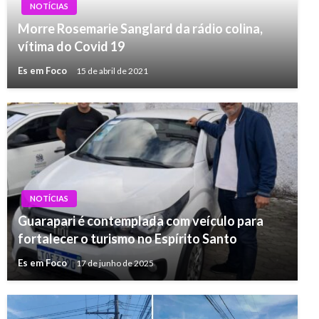
NOTÍCIAS
Morre Rosemarie Sanglard da rádio colina,
vítima do Covid 19
Es em Foco
15 de abril de 2021
NOTÍCIAS
Guarapari é contemplada com veículo para
fortalecer o turismo no Espírito Santo
Es em Foco
17 de junho de 2025