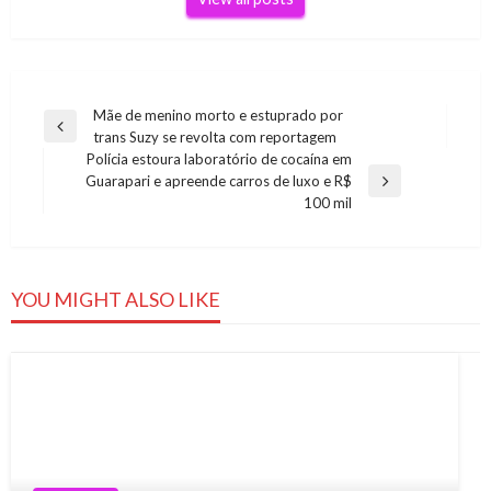
Navegação
Mãe de menino morto e estuprado por
Previous
trans Suzy se revolta com reportagem
de
Post
Polícia estoura laboratório de cocaína em
Post
Guarapari e apreende carros de luxo e R$
Next
100 mil
Post
YOU MIGHT ALSO LIKE