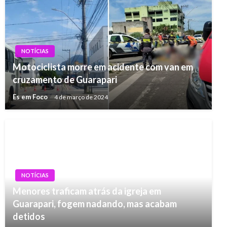
NOTÍCIAS
Motociclista morre em acidente com van em
cruzamento de Guarapari
Es em Foco
4 de março de 2024
NOTÍCIAS
Menores traficam atrás da igreja em
Guarapari, fogem nadando, mas acabam
detidos