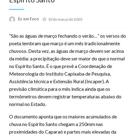
Posted
Es em Foco
10 de março de 2020
on
“São as águas de março fechando o verão…” os versos do
poeta lembram que março é um mês tradicionalmente
chuvoso. Desta vez, as águas de março devem ser acima
da média: a precipitação deve ser maior do que o normal
no Espírito Santo. É o que prevê a Coordenação de
Meteorologia do Instituto Capixaba de Pesquisa,
Assistência técnica e Extensão Rural (Incaper). A
previsão climática para o mês indica ainda que os
termômetros devem registrar temperaturas abaixo do
normal no Estado.
O documento aponta que os maiores acumulados de
chuva no Espírito Santo chegam a 250mm nas
proximidades do Caparaó e partes mais elevadas da