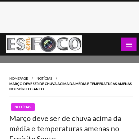
Skip
to
content
Es Em Foco
HOMEPAGE
NOTÍCIAS
MARÇO DEVE SER DE CHUVA ACIMA DA MÉDIA E TEMPERATURAS AMENAS
NO ESPÍRITO SANTO
NOTÍCIAS
Março deve ser de chuva acima da
média e temperaturas amenas no
Espírito Santo