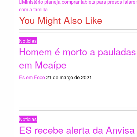
Navegação
Previous
Ministério planeja comprar tablets para presos falar
Post
com a família
You Might Also Like
de
Post
Notícias
Homem é morto a pauladas
em Meaípe
Es em Foco
21 de março de 2021
Notícias
ES recebe alerta da Anvisa