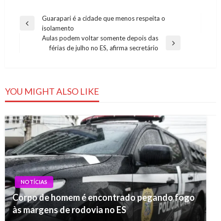
Navegação
Guarapari é a cidade que menos respeita o
Previous
isolamento
de
Post
Aulas podem voltar somente depois das
Post
Next
férias de julho no ES, afirma secretário
Post
YOU MIGHT ALSO LIKE
NOTÍCIAS
Corpo de homem é encontrado pegando fogo
às margens de rodovia no ES