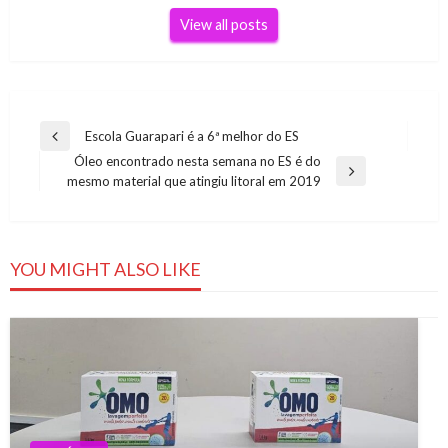
View all posts
Navegação
Escola Guarapari é a 6ª melhor do ES
Previous
de
Óleo encontrado nesta semana no ES é do
Post
Next
mesmo material que atingiu litoral em 2019
Post
Post
YOU MIGHT ALSO LIKE