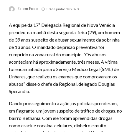
Posted
Es em Foco
30 de junho de 2020
on
A equipe da 17ª Delegacia Regional de Nova Venécia
prendeu, na manhã desta segunda-feira (29), um homem
de 39 anos suspeito de abusar sexualmente da sobrinha
de 13 anos. O mandado de prisão preventiva foi
cumprido na zona rural do município. “Os abusos
aconteciam há aproximadamente, três meses. A vítima
foi encaminhada para o Serviço Médico Legal (SML) de
Linhares, que realizou os exames que comprovaram os
abusos”, disse o chefe da Regional, delegado Douglas
Sperandio.
Dando prosseguimento a ação, os policiais prenderam,
em flagrante, um jovem suspeito de tráfico de drogas, no
bairro Bethania. Com ele foram apreendidas drogas
como crack e cocaína, celulares, dinheiro e muito