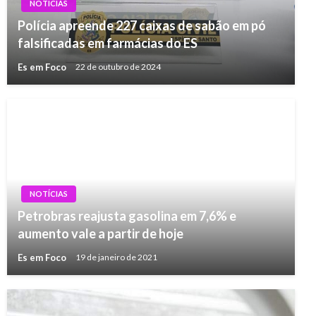
NOTÍCIAS
Polícia apreende 227 caixas de sabão em pó
falsificadas em farmácias do ES
Es em Foco
22 de outubro de 2024
NOTÍCIAS
Petrobras reajusta gasolina em 7,6% e
aumento vale a partir de hoje
Es em Foco
19 de janeiro de 2021