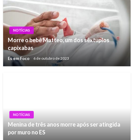
NOTÍCIAS
Morre o bebê Matteo, um dos sêxtuplos
capixabas
Es em Foco
6 de outubro de 2023
NOTÍCIAS
Menina de três anos morre após ser atingida
por muro no ES