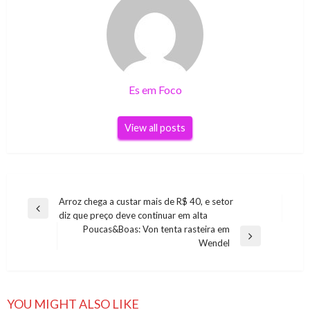
Es em Foco
View all posts
Navegação
Arroz chega a custar mais de R$ 40, e setor
Previous
diz que preço deve continuar em alta
de
Post
Poucas&Boas: Von tenta rasteira em
Post
Next
Wendel
Post
YOU MIGHT ALSO LIKE