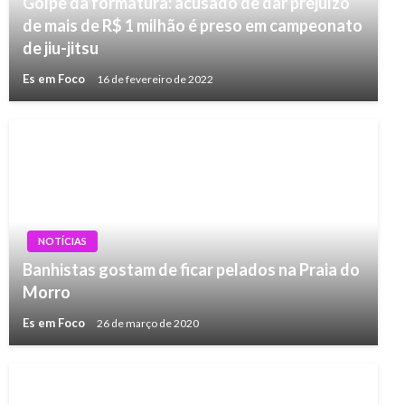
Golpe da formatura: acusado de dar prejuízo
de mais de R$ 1 milhão é preso em campeonato
de jiu-jitsu
Es em Foco
16 de fevereiro de 2022
NOTÍCIAS
Banhistas gostam de ficar pelados na Praia do
Morro
Es em Foco
26 de março de 2020