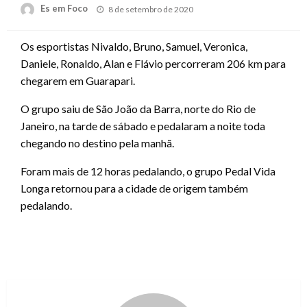
Posted
Es em Foco
8 de setembro de 2020
on
Os esportistas Nivaldo, Bruno, Samuel, Veronica,
Daniele, Ronaldo, Alan e Flávio percorreram 206 km para
chegarem em Guarapari.
O grupo saiu de São João da Barra, norte do Rio de
Janeiro, na tarde de sábado e pedalaram a noite toda
chegando no destino pela manhã.
Foram mais de 12 horas pedalando, o grupo Pedal Vida
Longa retornou para a cidade de origem também
pedalando.