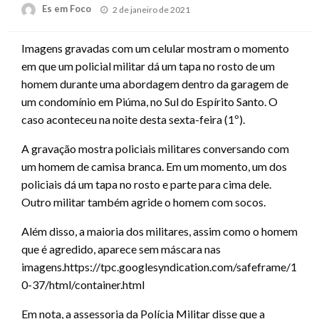
Posted
Es em Foco
2 de janeiro de 2021
on
Imagens gravadas com um celular mostram o momento
em que um policial militar dá um tapa no rosto de um
homem durante uma abordagem dentro da garagem de
um condomínio em Piúma, no Sul do Espírito Santo. O
caso aconteceu na noite desta sexta-feira (1º).
A gravação mostra policiais militares conversando com
um homem de camisa branca. Em um momento, um dos
policiais dá um tapa no rosto e parte para cima dele.
Outro militar também agride o homem com socos.
Além disso, a maioria dos militares, assim como o homem
que é agredido, aparece sem máscara nas
imagens.https://tpc.googlesyndication.com/safeframe/1-
0-37/html/container.html
Em nota, a assessoria da Polícia Militar disse que a