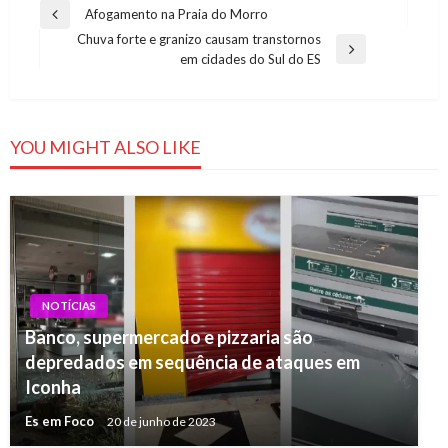
Navegação
Afogamento na Praia do Morro
Previous
de
Chuva forte e granizo causam transtornos
Post
Next
em cidades do Sul do ES
Post
Post
YOU MIGHT ALSO LIKE
NOTÍCIAS
Banco, supermercado e pizzaria são
depredados em sequência de ataques em
Iconha
Es em Foco
20 de junho de 2023