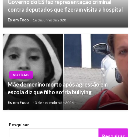
Governo do ES faz representação criminal
contra deputados que fizeram visita a hospital
Es em Foco
16 de junho de 2020
NOTÍCIAS
Mãe de menino morto após agressão em
escola diz que filho sofria bullying
Es em Foco
13 de dezembro de 2024
Pesquisar
Pesquisar