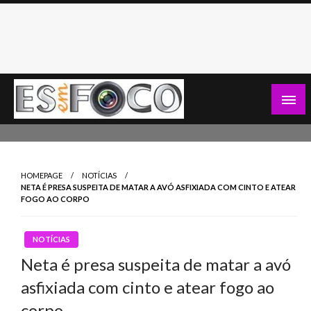
Skip
to
content
Es Em Foco
HOMEPAGE
NOTÍCIAS
NETA É PRESA SUSPEITA DE MATAR A AVÓ ASFIXIADA COM CINTO E ATEAR
FOGO AO CORPO
NOTÍCIAS
Neta é presa suspeita de matar a avó
asfixiada com cinto e atear fogo ao
corpo