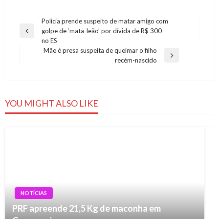
Navegação
Polícia prende suspeito de matar amigo com
golpe de ‘mata-leão’ por dívida de R$ 300
de
Previous
no ES
Post
Post
Mãe é presa suspeita de queimar o filho
Next
recém-nascido
Post
YOU MIGHT ALSO LIKE
NOTÍCIAS
PRF apreende 21,5 Kg de maconha em