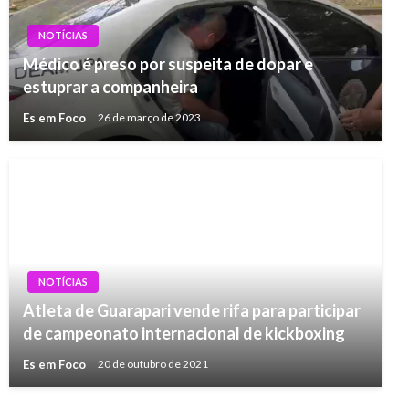
NOTÍCIAS
Médico é preso por suspeita de dopar e
estuprar a companheira
Es em Foco
26 de março de 2023
NOTÍCIAS
Atleta de Guarapari vende rifa para participar
de campeonato internacional de kickboxing
Es em Foco
20 de outubro de 2021