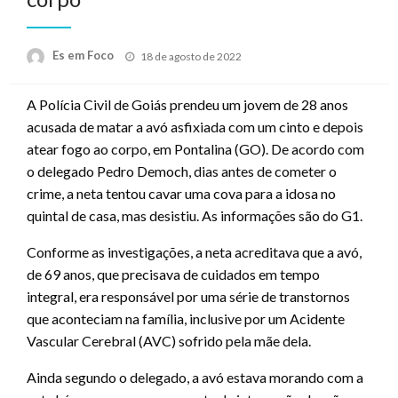
Posted
Es em Foco
18 de agosto de 2022
on
A Polícia Civil de Goiás prendeu um jovem de 28 anos
acusada de matar a avó asfixiada com um cinto e depois
atear fogo ao corpo, em Pontalina (GO). De acordo com
o delegado Pedro Democh, dias antes de cometer o
crime, a neta tentou cavar uma cova para a idosa no
quintal de casa, mas desistiu. As informações são do G1.
Conforme as investigações, a neta acreditava que a avó,
de 69 anos, que precisava de cuidados em tempo
integral, era responsável por uma série de transtornos
que aconteciam na família, inclusive por um Acidente
Vascular Cerebral (AVC) sofrido pela mãe dela.
Ainda segundo o delegado, a avó estava morando com a