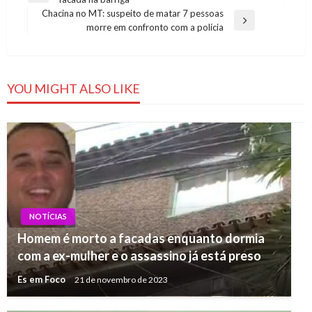
de
Post
Chacina no MT: suspeito de matar 7 pessoas
Post
Next
morre em confronto com a polícia
Post
YOU MIGHT ALSO LIKE
NOTÍCIAS
Homem é morto a facadas enquanto dormia
com a ex-mulher e o assassino já está preso
Es em Foco
21 de novembro de 2023