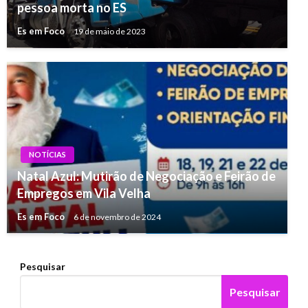
pessoa morta no ES
Es em Foco
19 de maio de 2023
NOTÍCIAS
Natal Azul: Mutirão de Negociação e Feirão de
Empregos em Vila Velha
Es em Foco
6 de novembro de 2024
Pesquisar
Pesquisar