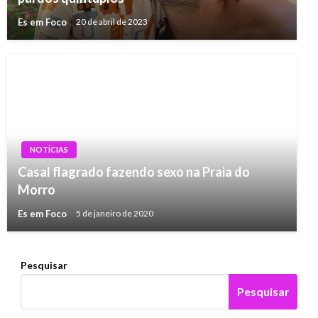
Es em Foco
20 de abril de 2023
NOTÍCIAS
Casal flagrado fazendo sexo na Praia do
Morro
Es em Foco
5 de janeiro de 2020
Pesquisar
Pesquisar