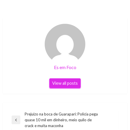
Es em Foco
View all posts
Navegação
Prejuízo na boca de Guarapari: Polícia pega
quase 10 mil em dinheiro, meio quilo de
de
Previous
crack e muita maconha
Post