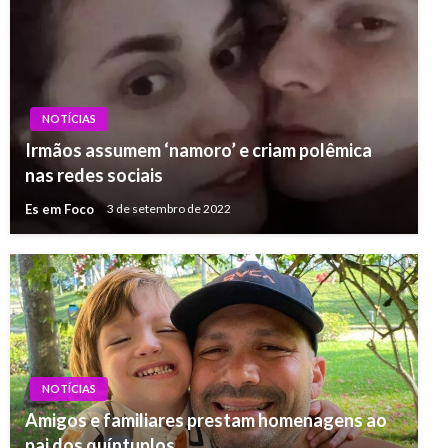
NOTÍCIAS
Irmãos assumem ‘namoro’ e criam polêmica
nas redes sociais
Es em Foco
3 de setembro de 2022
NOTÍCIAS
Amigos e familiares prestam homenagens ao
pai dos quíntuplos