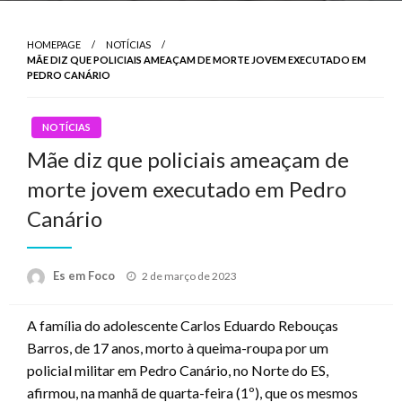
HOMEPAGE
NOTÍCIAS
MÃE DIZ QUE POLICIAIS AMEAÇAM DE MORTE JOVEM EXECUTADO EM
PEDRO CANÁRIO
NOTÍCIAS
Mãe diz que policiais ameaçam de
morte jovem executado em Pedro
Canário
Posted
Es em Foco
2 de março de 2023
on
A família do adolescente Carlos Eduardo Rebouças
Barros, de 17 anos, morto à queima-roupa por um
policial militar em Pedro Canário, no Norte do ES,
afirmou, na manhã de quarta-feira (1º), que os mesmos