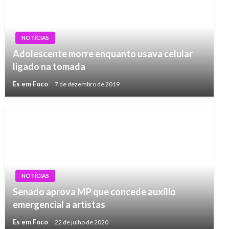
NOTÍCIAS
Adolescente morre enquanto usava celular
ligado na tomada
Es em Foco
7 de dezembro de 2019
NOTÍCIAS
Senado aprova MP que concede auxílio
emergencial a artistas
Es em Foco
22 de julho de 2020