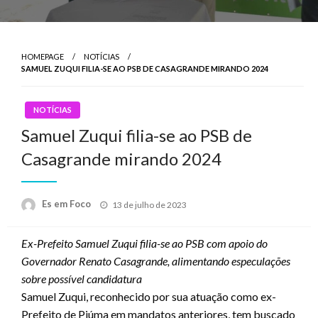
HOMEPAGE
NOTÍCIAS
SAMUEL ZUQUI FILIA-SE AO PSB DE CASAGRANDE MIRANDO 2024
NOTÍCIAS
Samuel Zuqui filia-se ao PSB de
Casagrande mirando 2024
Posted
Es em Foco
13 de julho de 2023
on
Ex-Prefeito Samuel Zuqui filia-se ao PSB com apoio do
Governador Renato Casagrande, alimentando especulações
sobre possível candidatura
Samuel Zuqui, reconhecido por sua atuação como ex-
Prefeito de Piúma em mandatos anteriores, tem buscado