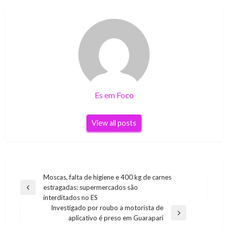
Es em Foco
View all posts
Navegação
Moscas, falta de higiene e 400 kg de carnes
estragadas: supermercados são
de
Previous
interditados no ES
Post
Post
Investigado por roubo a motorista de
Next
aplicativo é preso em Guarapari
Post