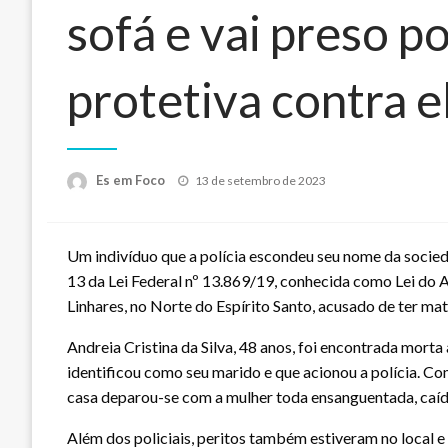
sofá e vai preso p
protetiva contra e
Posted
Es em Foco
13 de setembro de 2023
on
Um indivíduo que a polícia escondeu seu nome da socied
13 da Lei Federal nº 13.869/19, conhecida como Lei do A
Linhares, no Norte do Espírito Santo, acusado de ter ma
Andreia Cristina da Silva, 48 anos, foi encontrada morta
identificou como seu marido e que acionou a polícia. Com
casa deparou-se com a mulher toda ensanguentada, caída
Além dos policiais, peritos também estiveram no local 