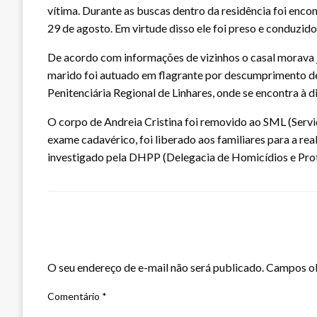
vítima. Durante as buscas dentro da residência foi enc
29 de agosto. Em virtude disso ele foi preso e conduzido
De acordo com informações de vizinhos o casal morava j
marido foi autuado em flagrante por descumprimento d
Penitenciária Regional de Linhares, onde se encontra à di
O corpo de Andreia Cristina foi removido ao SML (Serviç
exame cadavérico, foi liberado aos familiares para a re
investigado pela DHPP (Delegacia de Homicídios e Prot
LEAVE A RESPONSE
O seu endereço de e-mail não será publicado.
Campos ob
Comentário
*