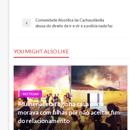
Comunidade Alcoólica da Cachaçolândia
Navegação
Previous
abusa do direito de ir e vir e a polícia nada faz
Post
de
YOU MIGHT ALSO LIKE
Post
NOTÍCIAS
Mulher ateia fogo na casa onde
morava com filhas por não aceitar fim
do relacionamento