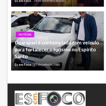
Es em Foco
26 de dezembro de 2023
NOTÍCIAS
Guarapari é contemplada com veículo
para fortalecer o turismo no Espírito
Santo
Es em Foco
17 de junho de 2025