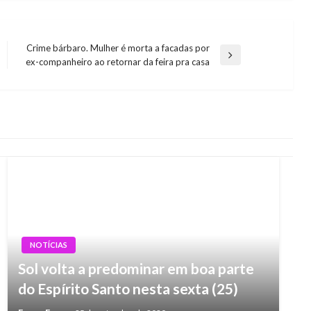
Crime bárbaro. Mulher é morta a facadas por
Next
ex-companheiro ao retornar da feira pra casa
Post
NOTÍCIAS
Sol volta a predominar em boa parte
do Espírito Santo nesta sexta (25)