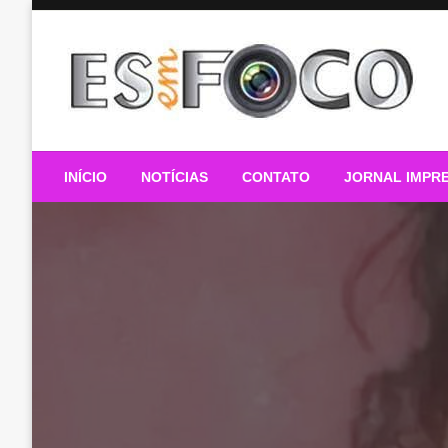
Skip
to
content
Es Em Foco
INÍCIO
NOTÍCIAS
CONTATO
JORNAL IMPR