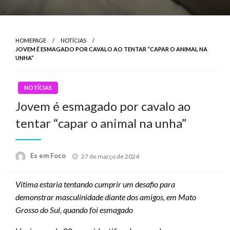
HOMEPAGE
NOTÍCIAS
JOVEM É ESMAGADO POR CAVALO AO TENTAR “CAPAR O ANIMAL NA
UNHA”
NOTÍCIAS
Jovem é esmagado por cavalo ao
tentar “capar o animal na unha”
Posted
Es em Foco
27 de março de 2024
on
Vítima estaria tentando cumprir um desafio para
demonstrar masculinidade diante dos amigos, em Mato
Grosso do Sul, quando foi esmagado