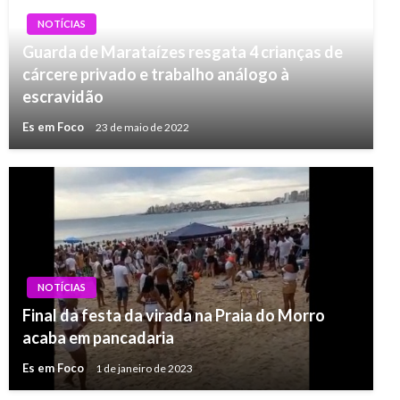
NOTÍCIAS
Guarda de Marataízes resgata 4 crianças de
cárcere privado e trabalho análogo à
escravidão
Es em Foco
23 de maio de 2022
NOTÍCIAS
Final da festa da virada na Praia do Morro
acaba em pancadaria
Es em Foco
1 de janeiro de 2023