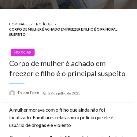
HOMEPAGE
NOTÍCIAS
CORPO DE MULHER É ACHADO EM FREEZER E FILHO É O PRINCIPAL
SUSPEITO
NOTÍCIAS
Corpo de mulher é achado em
freezer e filho é o principal suspeito
Posted
Es em Foco
29 de julho de 2025
on
A mulher morava com o filho que ainda não foi
localizado. Familiares relataram à polícia que ele é
usuário de drogas e é violento