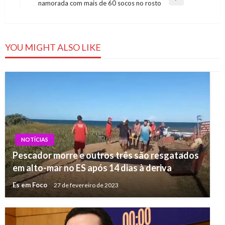
Post
Next
namorada com mais de 60 socos no rosto
Post
YOU MIGHT ALSO LIKE
NOTÍCIAS
Pescador morre e outros três são resgatados
em alto-mar no ES após 14 dias à deriva
Es em Foco
27 de fevereiro de 2023