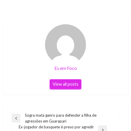
Es em Foco
View all posts
Navegação
Sogra mata genro para defender a filha de
Previous
agressões em Guarapari
de
Post
Ex-jogador de basquete é preso por agredir