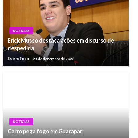
NOTÍCIAS
Erick Musso destaca ações em discurso de
despedida
Es em Foco
21 de dezembro de 2022
NOTÍCIAS
Carro pega fogo em Guarapari