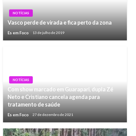
NOTÍCIAS
Vasco perde de virada e fica perto da zona
Es em Foco
13 de julho de 2019
NOTÍCIAS
Com show marcado em Guarapari, dupla Zé
Neto e Cristiano cancela agenda para
tratamento de saúde
Es em Foco
27 de dezembro de 2021