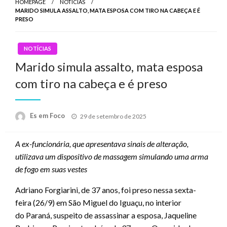
HOMEPAGE
NOTÍCIAS
MARIDO SIMULA ASSALTO, MATA ESPOSA COM TIRO NA CABEÇA E É
PRESO
NOTÍCIAS
Marido simula assalto, mata esposa
com tiro na cabeça e é preso
Posted
Es em Foco
29 de setembro de 2025
on
A ex-funcionária, que apresentava sinais de alteração,
utilizava um dispositivo de massagem simulando uma arma
de fogo em suas vestes
Adriano Forgiarini, de 37 anos, foi preso nessa sexta-
feira (26/9) em São Miguel do Iguaçu, no interior
do Paraná, suspeito de assassinar a esposa, Jaqueline