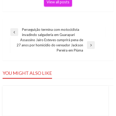
View all posts
Navegação
Perseguição termina com motociclista
Previous
invadindo salgaderia em Guarapari
de
Post
Assassino Jairo Esteves cumprirá pena de
Post
27 anos por homicídio do vereador Jackson
Next
Pereira em Piúma
Post
YOU MIGHT ALSO LIKE