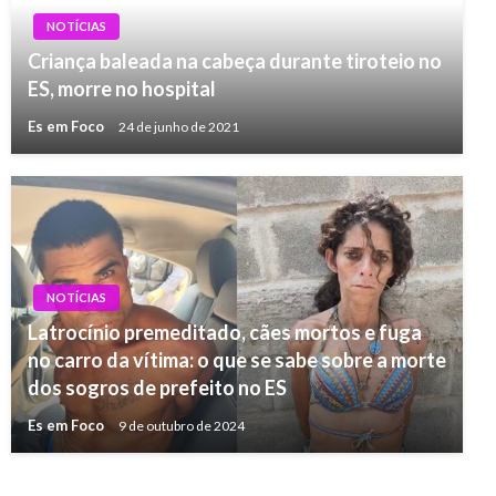
NOTÍCIAS
Criança baleada na cabeça durante tiroteio no
ES, morre no hospital
Es em Foco
24 de junho de 2021
NOTÍCIAS
Latrocínio premeditado, cães mortos e fuga
no carro da vítima: o que se sabe sobre a morte
dos sogros de prefeito no ES
Es em Foco
9 de outubro de 2024