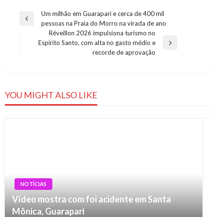
Navegação
Um milhão em Guarapari e cerca de 400 mil
Previous
pessoas na Praia do Morro na virada de ano
de
Post
Réveillon 2026 impulsiona turismo no
Post
Espírito Santo, com alta no gasto médio e
Next
recorde de aprovação
Post
YOU MIGHT ALSO LIKE
NOTÍCIAS
Vídeo mostra com foi acidente em Santa
Mônica, Guarapari