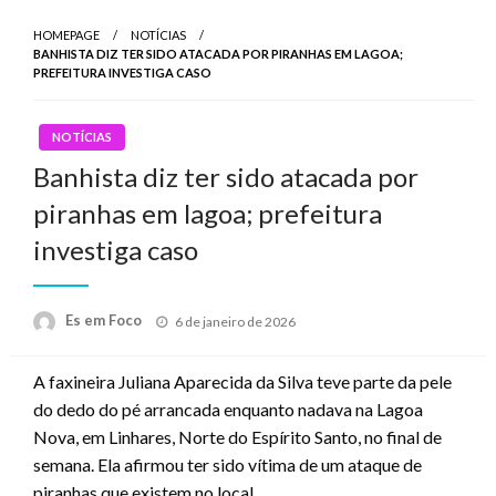
HOMEPAGE
NOTÍCIAS
BANHISTA DIZ TER SIDO ATACADA POR PIRANHAS EM LAGOA;
PREFEITURA INVESTIGA CASO
NOTÍCIAS
Banhista diz ter sido atacada por
piranhas em lagoa; prefeitura
investiga caso
Posted
Es em Foco
6 de janeiro de 2026
on
A faxineira Juliana Aparecida da Silva teve parte da pele
do dedo do pé arrancada enquanto nadava na Lagoa
Nova, em Linhares, Norte do Espírito Santo, no final de
semana. Ela afirmou ter sido vítima de um ataque de
piranhas que existem no local.