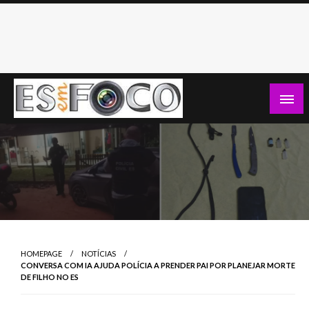
Skip
to
content
Es Em Foco
HOMEPAGE
NOTÍCIAS
CONVERSA COM IA AJUDA POLÍCIA A PRENDER PAI POR PLANEJAR MORTE
DE FILHO NO ES