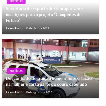
NOTÍCIAS
Secretaria de Esporte de Guarapari abre
inscrições para o projeto “Campeões de
Futuro”
Es em Foco
13 de abril de 2022
NOTÍCIAS
Desconfiado de traição homem mete o facão
na mulher e corta parte do couro cabeludo
Es em Foco
10 de agosto de 2023