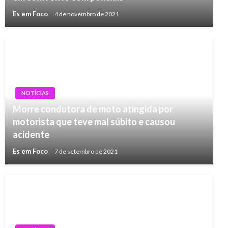
Es em Foco
4 de novembro de 2021
NOTÍCIAS
Morre condutora de moto atingida por
motorista que teve mal súbito e causou
acidente
Es em Foco
7 de setembro de 2021