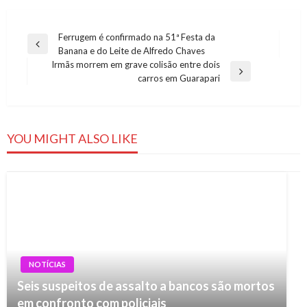
Navegação
Ferrugem é confirmado na 51ª Festa da
Previous
Banana e do Leite de Alfredo Chaves
de
Post
Irmãs morrem em grave colisão entre dois
Post
Next
carros em Guarapari
Post
YOU MIGHT ALSO LIKE
NOTÍCIAS
Seis suspeitos de assalto a bancos são mortos
em confronto com policiais