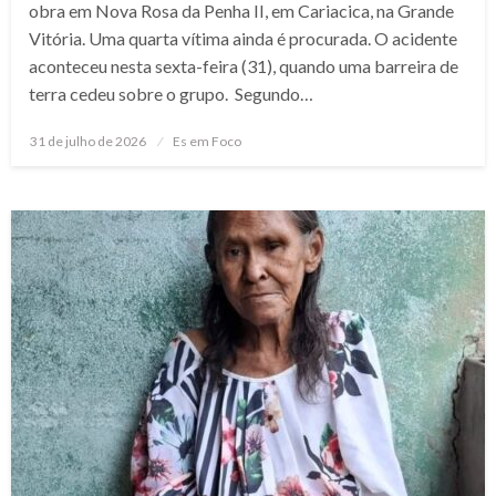
obra em Nova Rosa da Penha II, em Cariacica, na Grande
Vitória. Uma quarta vítima ainda é procurada. O acidente
aconteceu nesta sexta-feira (31), quando uma barreira de
terra cedeu sobre o grupo. Segundo…
Posted
31 de julho de 2026
Es em Foco
on