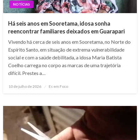
NOTÍCIAS
Há seis anos em Sooretama, idosa sonha
reencontrar familiares deixados em Guarapari
Vivendo há cerca de seis anos em Sooretama, no Norte do
Espírito Santo, em situação de extrema vulnerabilidade
social e com a saúde debilitada, a idosa Maria Batista
Coelho carrega no corpo as marcas de uma trajetória
difícil. Prestes a…
Posted
10 de julho de 2026
Es em Foco
on