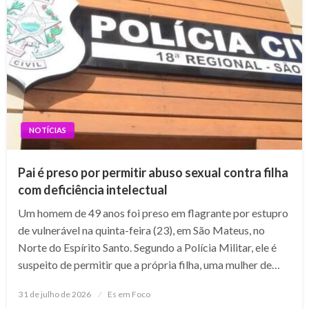
NOTÍCIAS
Pai é preso por permitir abuso sexual contra filha
com deficiência intelectual
Um homem de 49 anos foi preso em flagrante por estupro
de vulnerável na quinta-feira (23), em São Mateus, no
Norte do Espírito Santo. Segundo a Polícia Militar, ele é
suspeito de permitir que a própria filha, uma mulher de…
Posted
31 de julho de 2026
Es em Foco
on