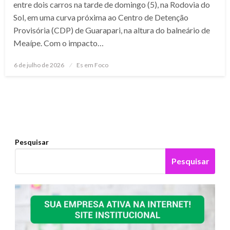
entre dois carros na tarde de domingo (5), na Rodovia do
Sol, em uma curva próxima ao Centro de Detenção
Provisória (CDP) de Guarapari, na altura do balneário de
Meaípe. Com o impacto…
Posted
6 de julho de 2026
Es em Foco
on
Pesquisar
Pesquisar