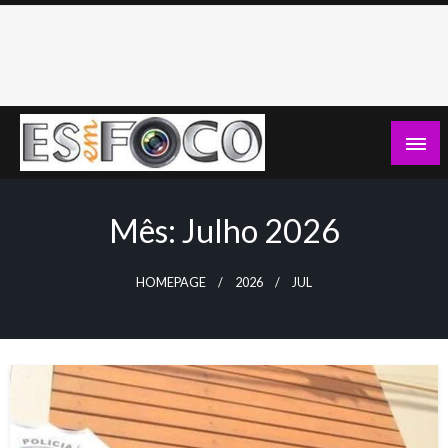
Skip
to
content
Es Em Foco
Mês:
Julho 2026
HOMEPAGE
2026
JUL