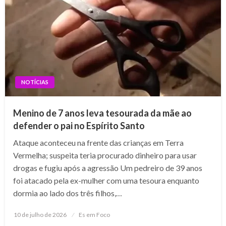
NOTÍCIAS
Menino de 7 anos leva tesourada da mãe ao
defender o pai no Espírito Santo
Ataque aconteceu na frente das crianças em Terra
Vermelha; suspeita teria procurado dinheiro para usar
drogas e fugiu após a agressão Um pedreiro de 39 anos
foi atacado pela ex-mulher com uma tesoura enquanto
dormia ao lado dos três filhos,…
Posted
10 de julho de 2026
Es em Foco
on