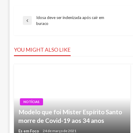
Idosa deve ser indenizada após cair em
Navegação
Previous
buraco
Post
de
YOU MIGHT ALSO LIKE
Post
NOTÍCIAS
Modelo que foi Mister Espírito Santo
morre de Covid-19 aos 34 anos
Es em Foco
24 de março de 2021