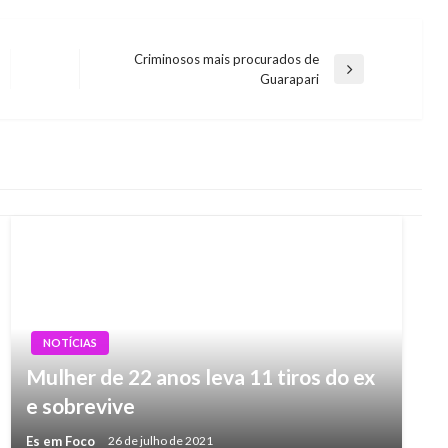
Criminosos mais procurados de
Next
Guarapari
Post
NOTÍCIAS
Mulher de 22 anos leva 11 tiros do ex
e sobrevive
Es em Foco
26 de julho de 2021