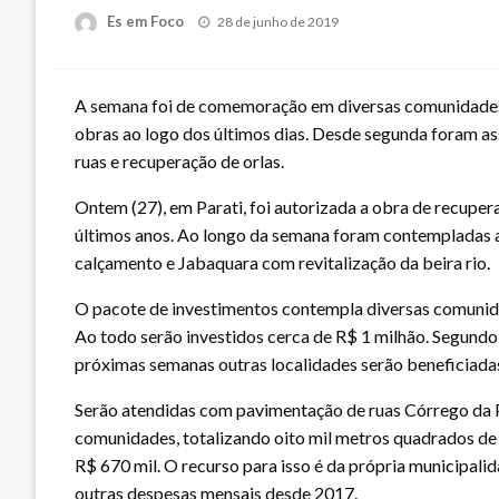
Posted
Es em Foco
28 de junho de 2019
on
A semana foi de comemoração em diversas comunidades d
obras ao logo dos últimos dias. Desde segunda foram a
ruas e recuperação de orlas.
Ontem (27), em Parati, foi autorizada a obra de recupera
últimos anos. Ao longo da semana foram contempladas 
calçamento e Jabaquara com revitalização da beira rio.
O pacote de investimentos contempla diversas comunidad
Ao todo serão investidos cerca de R$ 1 milhão. Segundo 
próximas semanas outras localidades serão beneficiada
Serão atendidas com pavimentação de ruas Córrego da Pr
comunidades, totalizando oito mil metros quadrados de p
R$ 670 mil. O recurso para isso é da própria municipal
outras despesas mensais desde 2017.