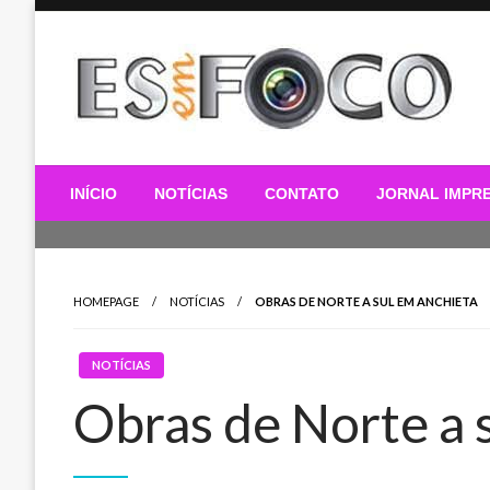
Skip
to
content
Es Em Foco
INÍCIO
NOTÍCIAS
CONTATO
JORNAL IMPR
HOMEPAGE
NOTÍCIAS
OBRAS DE NORTE A SUL EM ANCHIETA
NOTÍCIAS
Obras de Norte a 