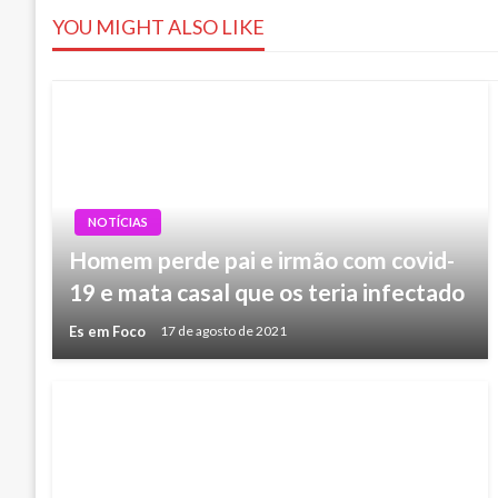
YOU MIGHT ALSO LIKE
Post
NOTÍCIAS
Homem perde pai e irmão com covid-
19 e mata casal que os teria infectado
Es em Foco
17 de agosto de 2021