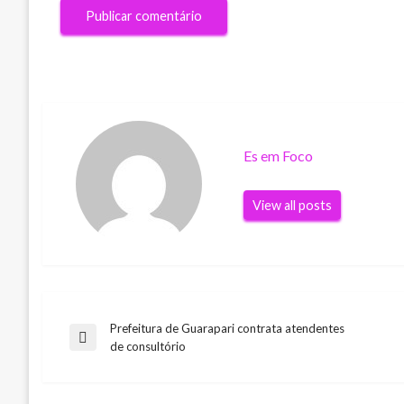
Es em Foco
View all posts
Prefeitura de Guarapari contrata atendentes
Navegação
Previous
de consultório
Post
de