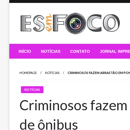
Skip
to
content
Es Em Foco
INÍCIO
NOTÍCIAS
CONTATO
JORNAL IMPR
HOMEPAGE
NOTÍCIAS
CRIMINOSOS FAZEM ARRASTÃO EM PO
NOTÍCIAS
Criminosos fazem 
de ônibus