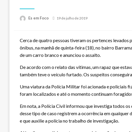
Posted
Es em Foco
19 de julho de 2019
on
Cerca de quatro pessoas tiveram os pertences levados 
ônibus, na manhã de quinta-feira (18), no bairro Barram
de um carro branco e anunciou o assalto.
De acordo com o relato das vítimas, um rapaz que estav
também teve o veículo furtado. Os suspeitos conseguira
Uma viatura da Polícia Militar foi acionada e policiais 
foram localizados e até o momento continuam foragidos
Em nota, a Polícia Civil informou que investiga todos os
desse tipo de caso registrem a ocorrência em qualquer 
e que auxilie a polícia no trabalho de investigação.