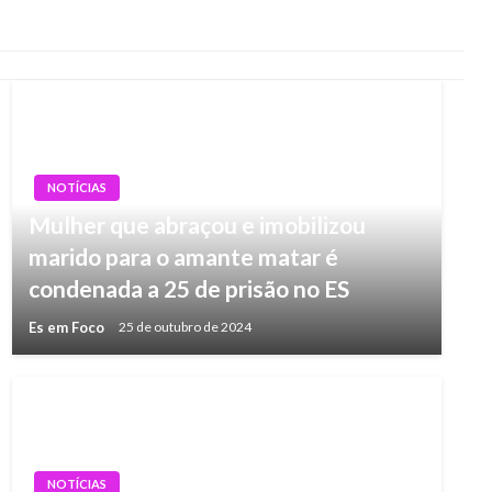
NOTÍCIAS
Mulher que abraçou e imobilizou
marido para o amante matar é
condenada a 25 de prisão no ES
Es em Foco
25 de outubro de 2024
NOTÍCIAS