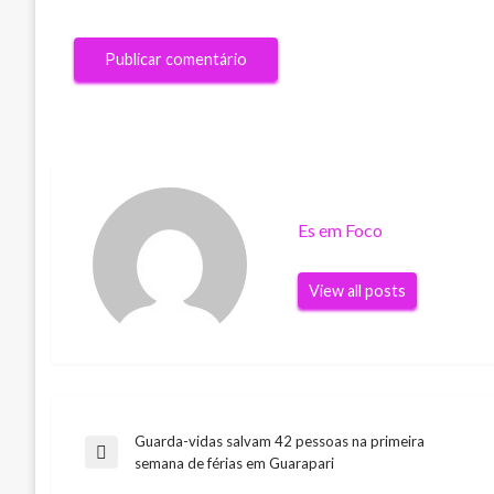
Es em Foco
View all posts
Guarda-vidas salvam 42 pessoas na primeira
Navegação
Previous
semana de férias em Guarapari
Post