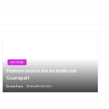
Post
NOTÍCIAS
Homem morre em incêndio em
Guarapari
Es em Foco
28 de julho de 2021