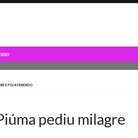
ESSO
RE E FOI ATENDIDO
Piúma pediu milagre