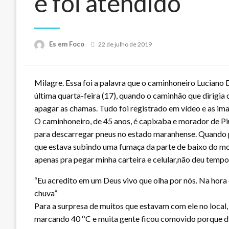
e foi atendido
Posted
Es em Foco
22 de julho de 2019
on
Milagre. Essa foi a palavra que o caminhoneiro Luciano 
última quarta-feira (17), quando o caminhão que dirigia
apagar as chamas. Tudo foi registrado em vídeo e as ima
O caminhoneiro, de 45 anos, é capixaba e morador de Piú
para descarregar pneus no estado maranhense. Quando p
que estava subindo uma fumaça da parte de baixo do moto
apenas pra pegar minha carteira e celular,não deu tempo
“Eu acredito em um Deus vivo que olha por nós. Na hora 
chuva”
Para a surpresa de muitos que estavam com ele no local
marcando 40 ºC e muita gente ficou comovido porque dis