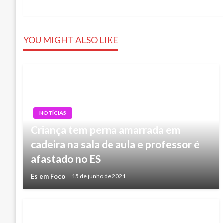
de
Post
YOU MIGHT ALSO LIKE
NOTÍCIAS
Criança tem perna amarrada em
cadeira na sala de aula e professor é
afastado no ES
Es em Foco
15 de junho de 2021