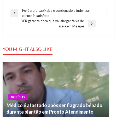
Navegação
Fotógrafo capixaba é condenado a indenizar
Previous
cliente insatisfeita
de
Post
DER garante obra que vai alargar faixa de
Post
Next
areia em Meaípe
Post
YOU MIGHT ALSO LIKE
NOTÍCIAS
Médico é afastado após ser flagrado bêbado
durante plantão em Pronto Atendimento