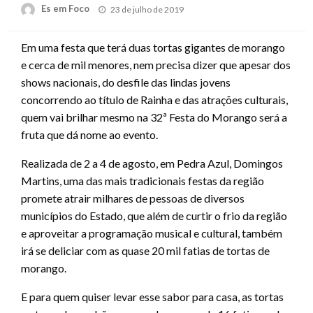
Posted
Es em Foco
23 de julho de 2019
on
Em uma festa que terá duas tortas gigantes de morango
e cerca de mil menores, nem precisa dizer que apesar dos
shows nacionais, do desfile das lindas jovens
concorrendo ao título de Rainha e das atrações culturais,
quem vai brilhar mesmo na 32ª Festa do Morango será a
fruta que dá nome ao evento.
Realizada de 2 a 4 de agosto, em Pedra Azul, Domingos
Martins, uma das mais tradicionais festas da região
promete atrair milhares de pessoas de diversos
municípios do Estado, que além de curtir o frio da região
e aproveitar a programação musical e cultural, também
irá se deliciar com as quase 20 mil fatias de tortas de
morango.
E para quem quiser levar esse sabor para casa, as tortas