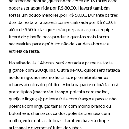
no tamanho padrão, que rendem cerca de 16 fatias cada,
poderá ser adquirida por R$ 80,00. Haverá também
tortas um pouco menores, por R$ 50,00. Durante os três
dias da festa, a fatia será comercializada por R$ 6,00. E
além de 950 tortas que serão preparadas, uma equipe
ficará de plantão para produzir quantas mais forem
necessárias para o público não deixar de saborear a
estrela da festa.
No sábado, às 14 horas, será cortada a primeira torta
gigante, com 200 quilos. Outra de 400 quilos será fatiada
no domingo, no mesmo horário, e promete atrair os
olhares atentos do público. Ainda na parte culinária, terá:
prato típico (macarrão, frango, polenta com molho,
queijo e linguiça); polenta frita com frango a passarinho;
polenta com linguiça; talharim com molho branco ou
bolonhesa; churrasco; caldos; polenta cremosa com
molho, entre outras delícias. Também haverá chope
artesanal e diversos rótulos de vinhos.