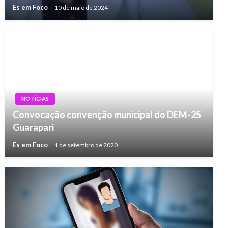
Es em Foco
10 de maio de 2024
NOTÍCIAS
Convocação convenção municipal do DEM-25
Guarapari
Es em Foco
1 de setembro de 2020