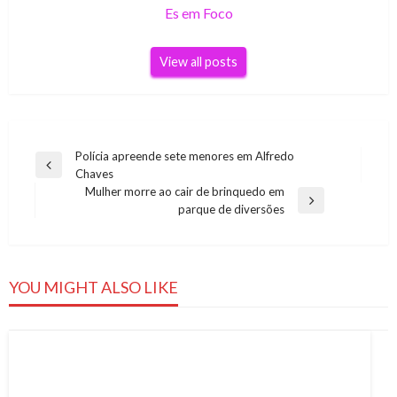
Es em Foco
View all posts
Navegação
Polícia apreende sete menores em Alfredo
Previous
Chaves
de
Post
Mulher morre ao cair de brinquedo em
Post
Next
parque de diversões
Post
YOU MIGHT ALSO LIKE