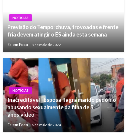
NOTÍCIAS
Previsão do Tempo: chuva, trovoadas e frente
fria devem atingir o ES ainda esta semana
Es em Foco
3 de maio de 2022
NOTÍCIAS
Inacreditável | Esposa flagra marido pedófilo
abusando sexualmente da filha de 8
anos;vídeo
Es em Foco
6 de maio de 2024