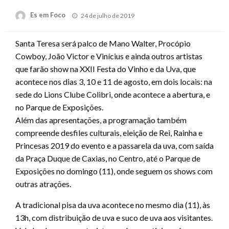
Posted
Es em Foco
24 de julho de 2019
on
Santa Teresa será palco de Mano Walter, Procópio
Cowboy, João Victor e Vinícius e ainda outros artistas
que farão show na XXII Festa do Vinho e da Uva, que
acontece nos dias 3, 10 e 11 de agosto, em dois locais: na
sede do Lions Clube Colibri, onde acontece a abertura, e
no Parque de Exposições.
Além das apresentações, a programação também
compreende desfiles culturais, eleição de Rei, Rainha e
Princesas 2019 do evento e a passarela da uva, com saída
da Praça Duque de Caxias, no Centro, até o Parque de
Exposições no domingo (11), onde seguem os shows com
outras atrações.
A tradicional pisa da uva acontece no mesmo dia (11), às
13h, com distribuição de uva e suco de uva aos visitantes.