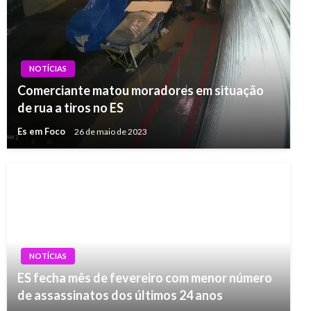
NOTÍCIAS
Comerciante matou moradores em situação
de rua a tiros no ES
Es em Foco
26 de maio de 2023
NOTÍCIAS
ES fecha mês de fevereiro com menor número
de assassinatos dos últimos 24 anos