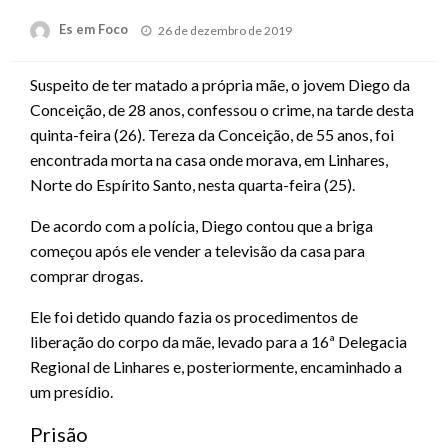
Posted
Es em Foco
26 de dezembro de 2019
on
Suspeito de ter matado a própria mãe, o jovem Diego da
Conceição, de 28 anos, confessou o crime, na tarde desta
quinta-feira (26). Tereza da Conceição, de 55 anos, foi
encontrada morta na casa onde morava, em Linhares,
Norte do Espírito Santo, nesta quarta-feira (25).
De acordo com a polícia, Diego contou que a briga
começou após ele vender a televisão da casa para
comprar drogas.
Ele foi detido quando fazia os procedimentos de
liberação do corpo da mãe, levado para a 16ª Delegacia
Regional de Linhares e, posteriormente, encaminhado a
um presídio.
Prisão