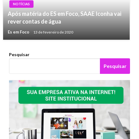
NOTÍCIAS
Após matéria do ES em Foco, SAAE Iconha vai
rever contas de água
Es em Foco
13 de fevereiro de 2020
Pesquisar
Pesquisar