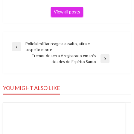
View all posts
Navegação
Policial militar reage a assalto, atira e
Previous
suspeito morre
de
Post
Tremor de terra é registrado em três
Post
Next
cidades do Espírito Santo
Post
YOU MIGHT ALSO LIKE