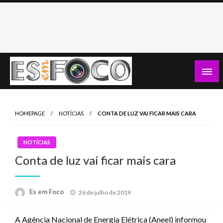
Skip
to
content
Es Em Foco
HOMEPAGE
NOTÍCIAS
CONTA DE LUZ VAI FICAR MAIS CARA
NOTÍCIAS
Conta de luz vai ficar mais cara
Posted
Es em Foco
26 de julho de 2019
on
A Agência Nacional de Energia Elétrica (Aneel) informou