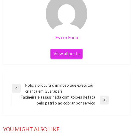
Es em Foco
View all posts
Navegação
Polícia procura criminoso que executou
Previous
criança em Guarapari
de
Post
Faxineira é assassinada com golpes de faca
Post
Next
pelo patrão ao cobrar por serviço
Post
YOU MIGHT ALSO LIKE