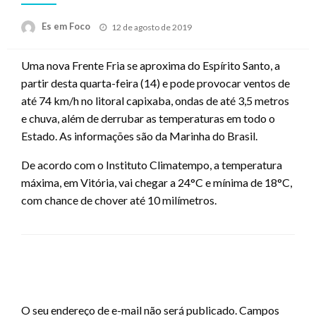
Posted
Es em Foco
12 de agosto de 2019
on
Uma nova Frente Fria se aproxima do Espírito Santo, a
partir desta quarta-feira (14) e pode provocar ventos de
até 74 km/h no litoral capixaba, ondas de até 3,5 metros
e chuva, além de derrubar as temperaturas em todo o
Estado. As informações são da Marinha do Brasil.
De acordo com o Instituto Climatempo, a temperatura
máxima, em Vitória, vai chegar a 24°C e mínima de 18°C,
com chance de chover até 10 milímetros.
LEAVE A RESPONSE
O seu endereço de e-mail não será publicado.
Campos