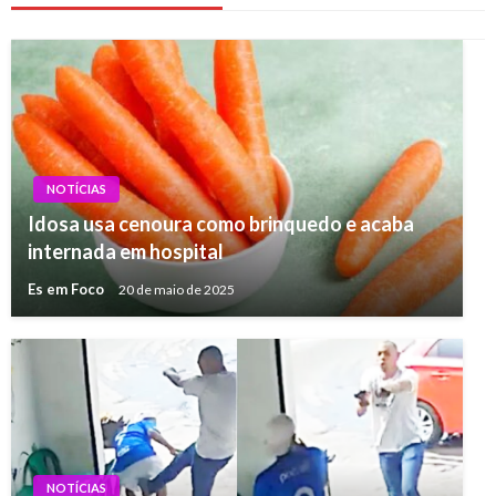
NOTÍCIAS
Idosa usa cenoura como brinquedo e acaba
internada em hospital
Es em Foco
20 de maio de 2025
NOTÍCIAS