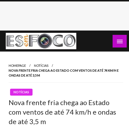
Skip
to
content
Es Em Foco
HOMEPAGE
NOTÍCIAS
NOVA FRENTE FRIA CHEGA AO ESTADO COM VENTOS DE ATÉ 74 KM/H E
ONDAS DE ATÉ 3,5 M
NOTÍCIAS
Nova frente fria chega ao Estado
com ventos de até 74 km/h e ondas
de até 3,5 m