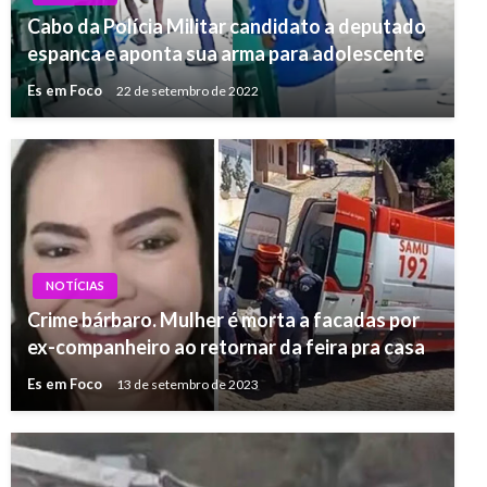
Cabo da Polícia Militar candidato a deputado
espanca e aponta sua arma para adolescente
Es em Foco
22 de setembro de 2022
NOTÍCIAS
Crime bárbaro. Mulher é morta a facadas por
ex-companheiro ao retornar da feira pra casa
Es em Foco
13 de setembro de 2023