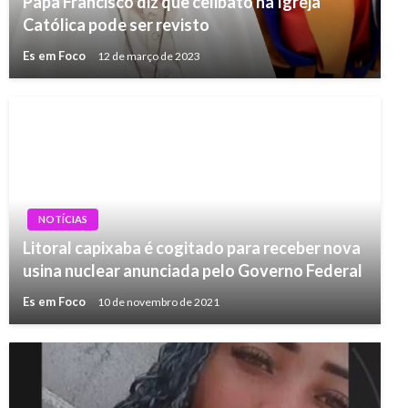
Papa Francisco diz que celibato na Igreja
Católica pode ser revisto
Es em Foco
12 de março de 2023
NOTÍCIAS
Litoral capixaba é cogitado para receber nova
usina nuclear anunciada pelo Governo Federal
Es em Foco
10 de novembro de 2021