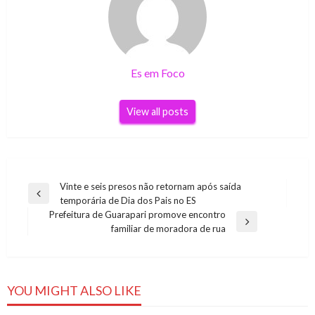
Es em Foco
View all posts
Navegação
Vinte e seis presos não retornam após saída
Previous
temporária de Dia dos Pais no ES
de
Post
Prefeitura de Guarapari promove encontro
Post
Next
familiar de moradora de rua
Post
YOU MIGHT ALSO LIKE