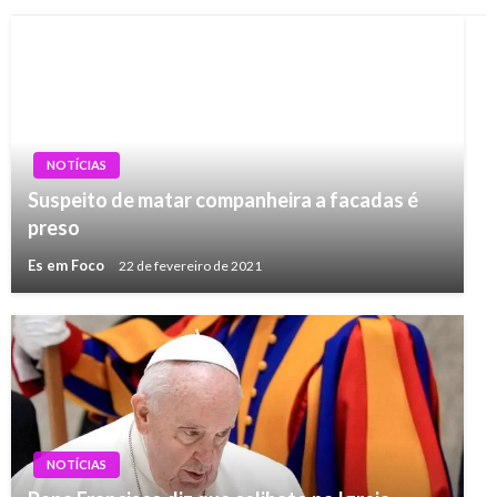
NOTÍCIAS
Suspeito de matar companheira a facadas é
preso
Es em Foco
22 de fevereiro de 2021
NOTÍCIAS