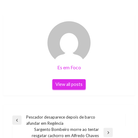
Es em Foco
View all posts
Navegação
Pescador desaparece depois de barco
Previous
afundar em Regência
de
Post
Sargento Bombeiro morre ao tentar
Post
Next
resgatar cachorro em Alfredo Chaves