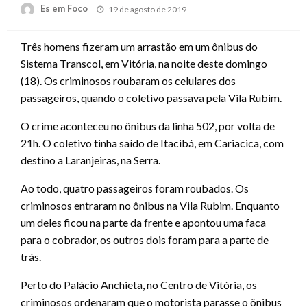
Posted
Es em Foco
19 de agosto de 2019
on
Três homens fizeram um arrastão em um ônibus do
Sistema Transcol, em Vitória, na noite deste domingo
(18). Os criminosos roubaram os celulares dos
passageiros, quando o coletivo passava pela Vila Rubim.
O crime aconteceu no ônibus da linha 502, por volta de
21h. O coletivo tinha saído de Itacibá, em Cariacica, com
destino a Laranjeiras, na Serra.
Ao todo, quatro passageiros foram roubados. Os
criminosos entraram no ônibus na Vila Rubim. Enquanto
um deles ficou na parte da frente e apontou uma faca
para o cobrador, os outros dois foram para a parte de
trás.
Perto do Palácio Anchieta, no Centro de Vitória, os
criminosos ordenaram que o motorista parasse o ônibus