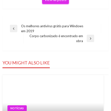
Navegação
Os melhores antivírus grátis para Windows
Previous
em 2019
de
Post
Corpo carbonizado é encontrado em
Post
Next
obra
Post
YOU MIGHT ALSO LIKE
NOTÍCIAS