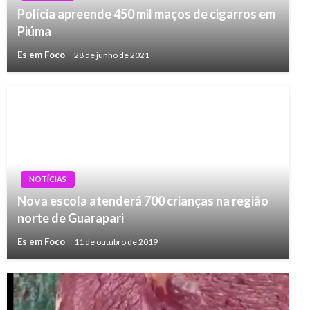
Polícia apreende 450 mil maços de cigarros em
Piúma
Es em Foco
28 de junho de 2021
NOTÍCIAS
Nova escola atenderá 700 crianças na região
norte de Guarapari
Es em Foco
11 de outubro de 2019