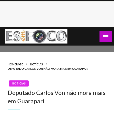
Skip
to
content
Es Em Foco
HOMEPAGE
NOTÍCIAS
DEPUTADO CARLOS VON NÃO MORA MAIS EM GUARAPARI
NOTÍCIAS
Deputado Carlos Von não mora mais
em Guarapari