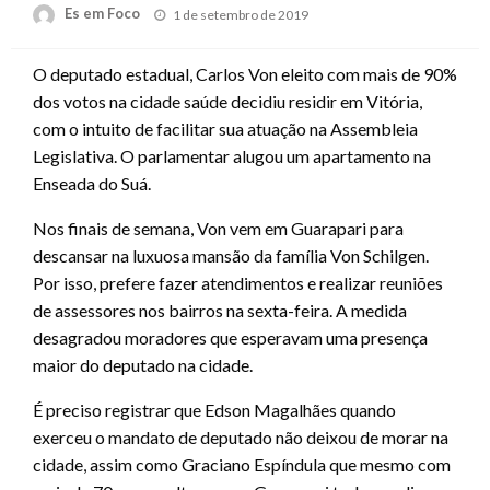
Posted
Es em Foco
1 de setembro de 2019
on
O deputado estadual, Carlos Von eleito com mais de 90%
dos votos na cidade saúde decidiu residir em Vitória,
com o intuito de facilitar sua atuação na Assembleia
Legislativa. O parlamentar alugou um apartamento na
Enseada do Suá.
Nos finais de semana, Von vem em Guarapari para
descansar na luxuosa mansão da família Von Schilgen.
Por isso, prefere fazer atendimentos e realizar reuniões
de assessores nos bairros na sexta-feira. A medida
desagradou moradores que esperavam uma presença
maior do deputado na cidade.
É preciso registrar que Edson Magalhães quando
exerceu o mandato de deputado não deixou de morar na
cidade, assim como Graciano Espíndula que mesmo com