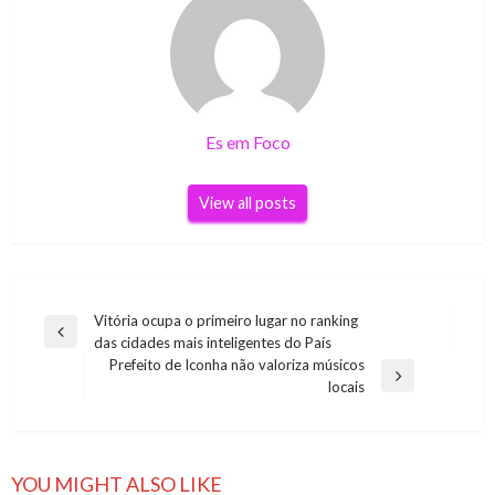
Es em Foco
View all posts
Navegação
Vitória ocupa o primeiro lugar no ranking
Previous
das cidades mais inteligentes do País
de
Post
Prefeito de Iconha não valoriza músicos
Post
Next
locais
Post
YOU MIGHT ALSO LIKE