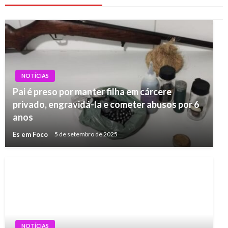
NOTÍCIAS
Pai é preso por manter filha em cárcere
privado, engravidá-la e cometer abusos por 6
anos
Es em Foco
5 de setembro de 2025
NOTÍCIAS